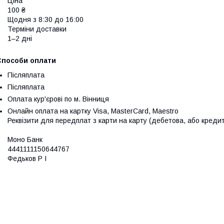
Ціна

100 ₴

Щодня з 8:30 до 16:00

Терміни доставки

1–2 дні
Способи оплати
Післяплата
Післяплата
Оплата кур'єрові по м. Вінниця
Онлайн оплата на картку Visa, MasterCard, Maestro
Реквізити для передплат з карти на карту (дебетова, або кредитн
Моно Банк

4441111150644767

Федьков Р І