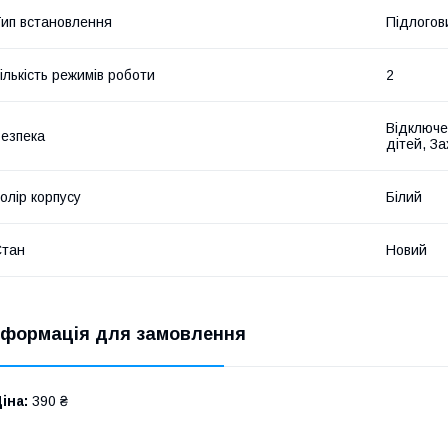
ип встановлення
Підлогов
ількість режимів роботи
2
Відключен
езпека
дітей, За
олір корпусу
Білий
Стан
Новий
нформація для замовлення
іна:
390 ₴