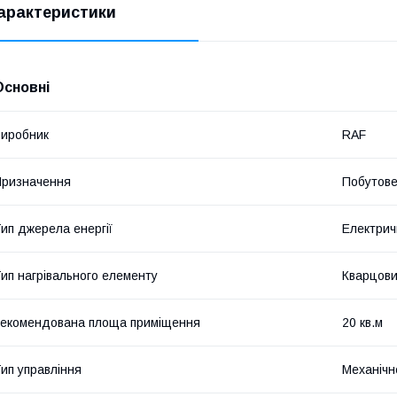
арактеристики
Основні
иробник
RAF
ризначення
Побутов
ип джерела енергії
Електрич
ип нагрівального елементу
Кварцов
екомендована площа приміщення
20 кв.м
ип управління
Механічн