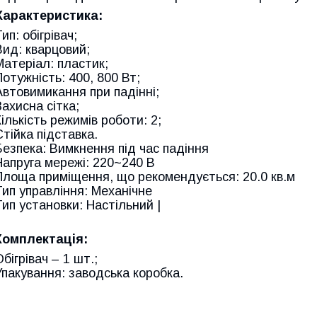
Характеристика:
ип: обігрівач;
Вид: кварцовий;
Матеріал: пластик;
Потужність: 400, 800 Вт;
Автовимикання при падінні;
Захисна сітка;
Кількість режимів роботи: 2;
Стійка підставка.
Безпека: Вимкнення під час падіння
Напруга мережі: 220~240 В
Площа приміщення, що рекомендується: 20.0 кв.м
Тип управління: Механічне
Тип установки: Настільний |
Комплектація:
Обігрівач – 1 шт.;
Упакування: заводська коробка.