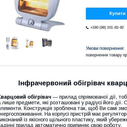
Купити
+380 (98) 301-83-82
повернення товару п
Інфрачервоний обігрівач кварц
Кварцовий обігрівач
― прилад спрямованої дії, тобт
а лише предмети, які розташовані у радіусі його дії. О
елементи. Конструкція зроблена так, щоб Ви самі змо
енергоспоживання. На корпусі пристрій має регулятор
виконаний із якісного щільного пластику, який убереж
падінні прилад автоматично припиняє свою роботу.