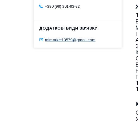
+380 (98) 301-83-82
Т
mimarket13579@gmail.com