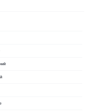
е
ний
ий
е