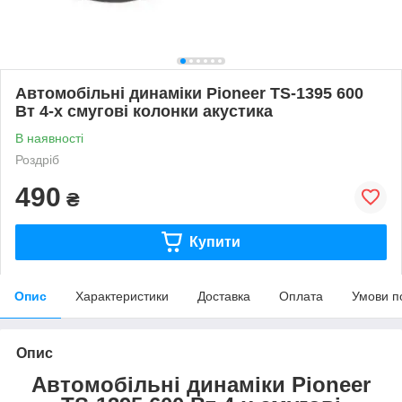
Автомобільні динаміки Pioneer TS-1395 600
Вт 4-х смугові колонки акустика
В наявності
Роздріб
490
₴
Купити
Опис
Характеристики
Доставка
Оплата
Умови п
Опис
Автомобільні динаміки Pioneer