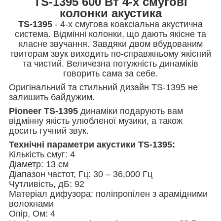
TS-1395 600 Вт 4-х смугові
колонки акустика
TS-1395
- 4-х смугова коаксіальна акустична
система. Відмінні колонки, що дають якісне та
класне звучання. Завдяки двом вбудованим
твитерам звук виходить по-справжньому якісний
та чистий. Величезна потужність динаміків
говорить сама за себе.
Оригінальний та стильний дизайн TS-1395 не
залишить байдужим.
Pioneer TS-1395
динаміки подарують вам
відмінну якість улюбленої музики, а також
досить гучний звук.
Технічні параметри акустики TS-1395:
Кількість смуг: 4
Діаметр: 13 см
Діапазон частот, Гц: 30 – 36,000 Гц
Чутливість, дБ: 92
Матеріал дифузора: поліпропілен з арамідними
волокнами
Опір, Ом: 4