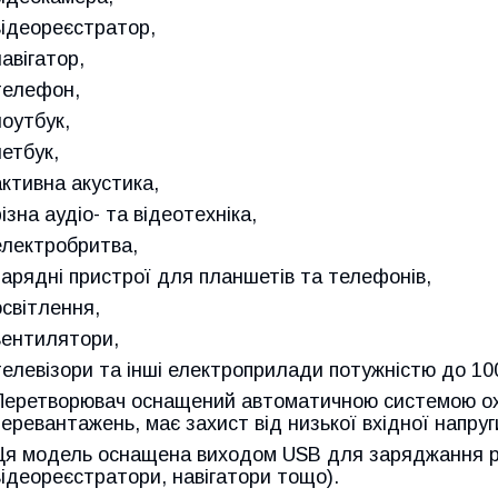
відеореєстратор,
навігатор,
телефон,
ноутбук,
нетбук,
активна акустика,
різна аудіо- та відеотехніка,
електробритва,
зарядні пристрої для планшетів та телефонів,
освітлення,
вентилятори,
телевізори та інші електроприлади потужністю до 1
Перетворювач оснащений автоматичною системою ох
перевантажень, має захист від низької вхідної напру
Ця модель оснащена виходом USB для заряджання рі
відеореєстратори, навігатори тощо).