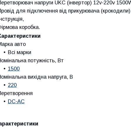
Перетворювач напруги UKC (інвертор) 12v-220v 1500
Провід для підключення від прикурювача (крокодили)
Інструкція,
Фірмова коробка.
Характеристики
Марка авто
Всі марки
Номінальна потужність, Вт
1500
Номінальна вихідна напруга, В
220
Перетворення
DC-AC
арактеристики