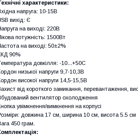
Технічні характеристики:
Вхідна напруга: 10-15В
USB вихід: Є
Напруга на виході: 220В
Пікова потужність: 1500Вт
Частота на виході: 50±2%
ККД 90%
Температура довкілля: -10...+50С
Кордон низької напруги 9,7-10,3В
Кордон високої напруги 14,5-15,5В
Захист від короткого замикання, перевантаження, висо
Вбудований вентилятор охолодження
Кнопка увімкнення/вимкнення на корпусі
Розміри: довжина 17 см, ширина 10 см, висота 5.5 см
Вага 450 грам.
Комплектація: