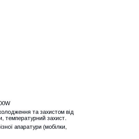
000W
олодження та захистом від
ги, температурний захист.
зної апаратури (мобілки,