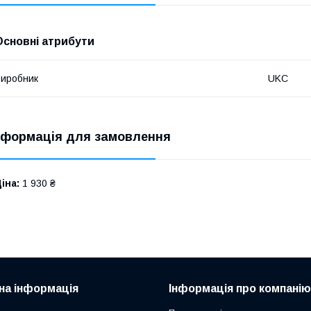
Основні атрибути
иробник
UKC
нформація для замовлення
іна:
1 930 ₴
на інформація
Інформація про компанію