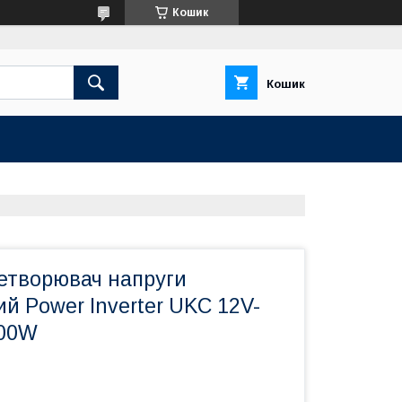
Кошик
Кошик
ретворювач напруги
й Power Inverter UKC 12V-
500W