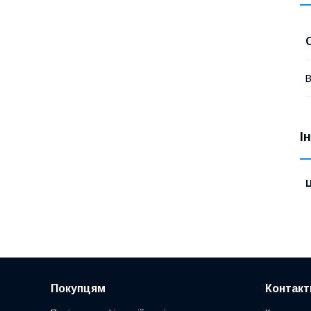
В
І
Ц
Покупцям
Контакт