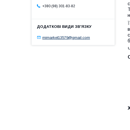
с
+380 (98) 301-83-82
Т
н
Ї
в
с
mimarket13579@gmail.com
б
Ч