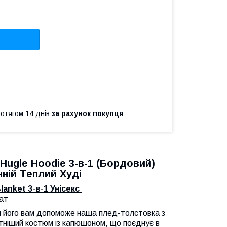
ротягом 14 днів
за рахунок покупця
ugle Hoodie 3-в-1 (Бордовий)
ній Теплий Худі
anket 3-в-1 Унісекс
лат
и його вам допоможе наша плед-толстовка з
ніший костюм із капюшоном, що поєднує в