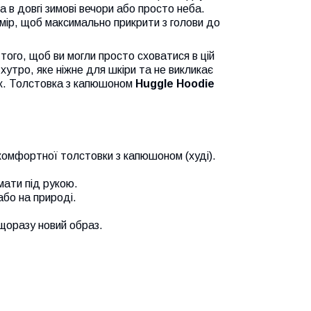
а в довгі зимові вечори або просто неба.
змір, щоб максимально прикрити з голови до
 того, щоб ви могли просто сховатися в цій
е хутро, яке ніжне для шкіри та не викликає
вок. Толстовка з капюшоном
Huggle Hoodie
 комфортної толстовки з капюшоном (худі).
мати під рукою.
або на природі.
щоразу новий образ.