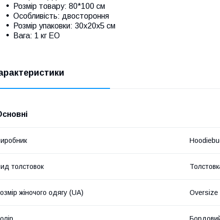
Розмір товару: 80*100 см
Особливість: двостороння
Розмір упаковки: 30x20x5 см
Вага: 1 кг ЕО
арактеристики
Основні
иробник
Hoodiebu
ид толстовок
Толстовк
озмір жіночого одягу (UA)
Oversize
олір
Бордови