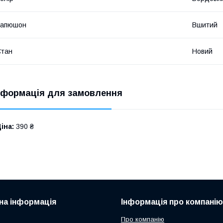
Капюшон
Вшитий
Стан
Новий
нформація для замовлення
іна:
390 ₴
на інформація
Інформація про компанію
Про компанію