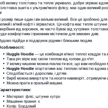
обі велику толстовку та тепле укривало, добре зігріває вдом
олстовка зшита з ультрам'якого флісу, має один великий ро
іг
ї розмір лише один і він вельми великий. Все це зроблено для
еликій і м'якій кофті і зігріватися. Ця кофта має тепле штучн
вербіння від ворсинок, як часто буває від хутряних толсто
уде комфортним і приємним містечком для зимових днів.
удово підійде в подарунок рідним і близьким людям.
Особливості:
Huggle Hoodie
— це комбінація м'якої теплої ковдри та
Така річ зігріє вас своїм теплом від голови до п'ят.
У велику кишеню можна покласти все, що вам необхідно 
Huggle Hoodie
огортатиме вас теплом і м'якістю вдома 
Сподобається і дорослим, і дітям.
Виріб можна вивертати та носити навиворіт, отримуючи 
Можна прати в пральній машині.
Характеристики:
Матеріал: фліс, штучне хутро
Машинне прання: є
Колір: Бордовий