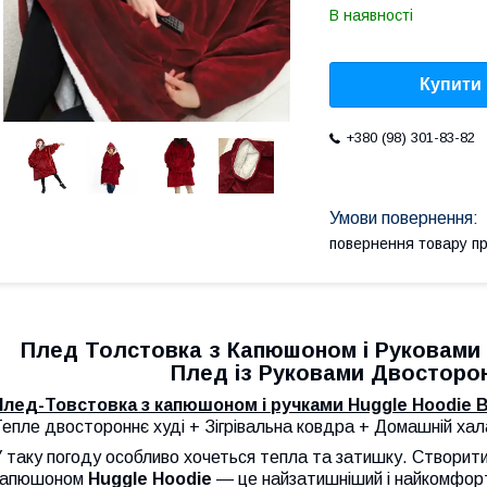
В наявності
Купити
+380 (98) 301-83-82
повернення товару п
Плед Толстовка з Капюшоном і Руковами H
Плед із Руковами Двосторон
Плед-Товстовка з капюшоном і ручками Huggle Hoodie Bl
епле двостороннє худі + Зігрівальна ковдра + Домашній ха
 таку погоду особливо хочеться тепла та затишку. Створит
капюшоном
Huggle Hoodie
— це найзатишніший і найкомфорт