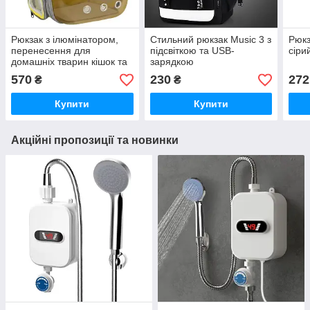
Рюкзак з ілюмінатором,
Стильний рюкзак Music 3 з
Рюкз
перенесення для
підсвіткою та USB-
сіри
домашніх тварин кішок та
зарядкою
маленьких собак до 8 кг
570
230
272
₴
₴
Купити
Купити
Акційні пропозиції та новинки