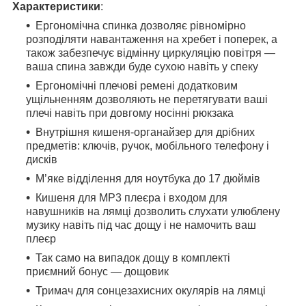
Характеристики
:
Ергономічна спинка дозволяє рівномірно
розподіляти навантаження на хребет і поперек, а
також забезпечує відмінну циркуляцію повітря —
ваша спина завжди буде сухою навіть у спеку
Ергономічні плечові ремені додатковим
ущільненням дозволяють не перетягувати ваші
плечі навіть при довгому носінні рюкзака
Внутрішня кишеня-органайзер для дрібних
предметів: ключів, ручок, мобільного телефону і
дисків
М’яке відділення для ноутбука до 17 дюймів
Кишеня для MP3 плеєра і входом для
навушників на лямці дозволить слухати улюблену
музику навіть під час дощу і не намочить ваш
плеєр
Так само на випадок дощу в комплекті
приємний бонус — дощовик
Тримач для сонцезахисних окулярів на лямці