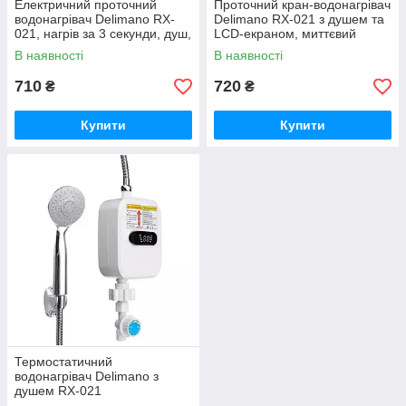
Електричний проточний
Проточний кран-водонагрівач
водонагрівач Delimano RX-
Delimano RX-021 з душем та
021, нагрів за 3 секунди, душ,
LCD-екраном, миттєвий
дисплей
нагрів води
В наявності
В наявності
710
720
₴
₴
Купити
Купити
Термостатичний
водонагрівач Delimano з
душем RX-021