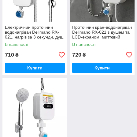
Електричний проточний
Проточний кран-водонагрівач
водонагрівач Delimano RX-
Delimano RX-021 з душем та
021, нагрів за 3 секунди, душ,
LCD-екраном, миттєвий
дисплей
нагрів води
В наявності
В наявності
710
720
₴
₴
Купити
Купити