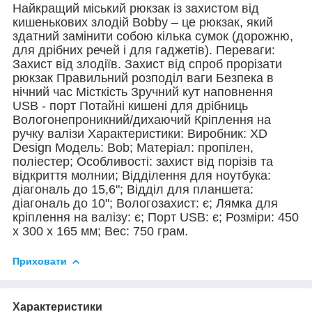
Найкращий міський рюкзак із захистом від
кишенькових злодій Bobby – це рюкзак, який
здатний замінити собою кілька сумок (дорожню,
для дрібних речей і для гаджетів). Переваги:
Захист від злодіїв. Захист від спроб прорізати
рюкзак Правильний розподіл ваги Безпека в
нічний час Місткість Зручний кут наповнення
USB - порт Потайні кишені для дрібниць
Вологонепроникний/дихаючий Кріплення на
ручку валізи Характеристики: Виробник: XD
Design Модель: Bob; Матеріал: пропілен,
поліестер; Особливості: захист від порізів та
відкриття молнии; Відділення для ноутбука:
діагональ до 15,6"; Відділ для планшета:
діагональ до 10"; Вологозахист: є; Лямка для
кріплення на валізу: є; Порт USB: є; Розміри: 450
х 300 х 165 мм; Вес: 750 грам.
Приховати
Характеристики