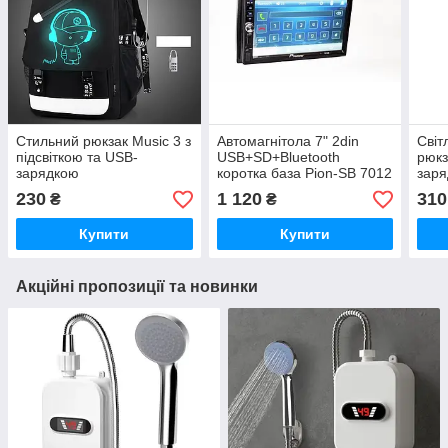
Стильний рюкзак Music 3 з
Автомагнітола 7" 2din
Світ
підсвіткою та USB-
USB+SD+Bluetooth
рюкз
зарядкою
коротка база Pion-SВ 7012
зар
230
1 120
310
₴
₴
Купити
Купити
Акційні пропозиції та новинки