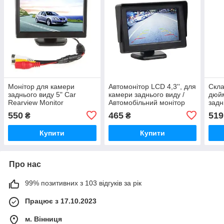
Монітор для камери
Автомонітор LCD 4,3'', для
Скла
заднього виду 5" Car
камери заднього виду /
дюй
Rearview Monitor
Автомобільний монітор
задн
для двох камер / Дисплей
550
465
519
₴
₴
в машину
Купити
Купити
Про нас
99% позитивних з 103 відгуків за рік
Працює з 17.10.2023
м. Вінниця