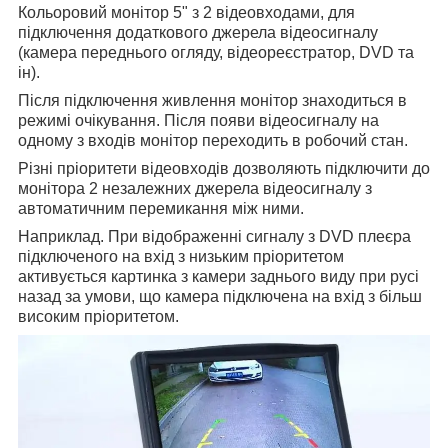
Кольоровий монітор 5" з 2 відеовходами, для
підключення додаткового джерела відеосигналу
(камера переднього огляду, відеореєстратор, DVD та
ін).
Після підключення живлення монітор знаходиться в
режимі очікування. Після появи відеосигналу на
одному з входів монітор переходить в робочий стан.
Різні пріоритети відеовходів дозволяють підключити до
монітора 2 незалежних джерела відеосигналу з
автоматичним перемикання між ними.
Наприклад. При відображенні сигналу з DVD плеєра
підключеного на вхід з низьким пріоритетом
активується картинка з камери заднього виду при русі
назад за умови, що камера підключена на вхід з більш
високим пріоритетом.