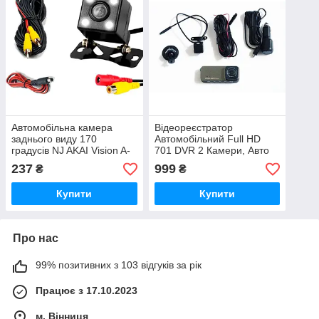
Автомобільна камера
Відеореєстратор
заднього виду 170
Автомобільний Full HD
градусів NJ AKAI Vision A-
701 DVR 2 Камери, Авто
101, нічне підсвічування,
Реєстратор з Камерою
237
999
₴
₴
дроти в комплекті
Заднього Виду
Купити
Купити
Про нас
99% позитивних з 103 відгуків за рік
Працює з 17.10.2023
м. Вінниця