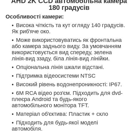
AHD 2K CCD автомобільна камера
180 градусів
Особливості камери:
Висока чіткість та кут огляду 140 градусів.
Як риб'яче око.
Може використовуватись як фронтальна
або камера заднього виду. За умовчанням
використовується вид спереду, зелена
лінія-вид ззаду, біла лінія-вид лінійки.
Опціональна лінія шкали відстані.
Підтримка відеосистеми NTSC
Високий рівень водонепроникності: IP67.
6M RCA відео роз'єм. Підходить для dvd-
плеєра Android та будь-якого
автомобільного монітора TFT.
Матеріал об'єктива: Пластик + скло
Підходить для будь-якої моделі
автомобіля.