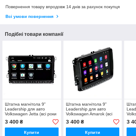
Повернення товару впродовж 14 днів за рахунок покупця
Всі умови повернення
Подібні товари компанії
Штатна магнітола 9"
Штатна магнітола 9"
Штат
Leadership для авто
Leadership для авто
Lead
Volkswagen Jetta (всі роки
Volkswagen Amarok (всі
Volk
випуску)
роки випуску)
роки
3 400
3 400
3 4
₴
₴
Купити
Купити