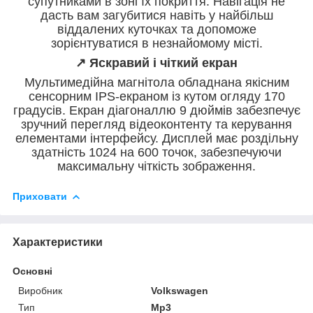
супутниками в зоні їх покриття. Навігація не
дасть вам загубитися навіть у найбільш
віддалених куточках та допоможе
зорієнтуватися в незнайомому місті.
↗️ Яскравий і чіткий екран
Мультимедійна магнітола обладнана якісним
сенсорним IPS-екраном із кутом огляду 170
градусів. Екран діагоналлю 9 дюймів забезпечує
зручний перегляд відеоконтенту та керування
елементами інтерфейсу. Дисплей має роздільну
здатність 1024 на 600 точок, забезпечуючи
максимальну чіткість зображення.
Приховати
Характеристики
Основні
Виробник
Volkswagen
Тип
Mp3