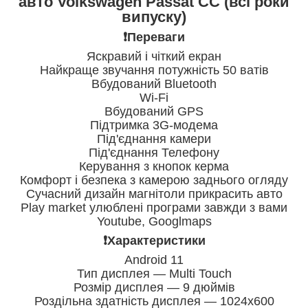
авто Volkswagen Passat CC (всі роки
випуску)
❗️Переваги
Яскравий і чіткий екран
Найкраще звучання потужність 50 ватів
Вбудований Bluetooth
Wi-Fi
Вбудований GPS
Підтримка 3G-модема
Під'єднання камери
Під'єднання Телефону
Керування з кнопок керма
Комфорт і безпека з камерою заднього огляду
Сучасний дизайн магнітоли прикрасить авто
Play market улюблені програми завжди з вами
Youtube, Googlmaps
❗️Характеристики
Android 11
Тип дисплея — Multi Touch
Розмір дисплея — 9 дюймів
Роздільна здатність дисплея — 1024х600