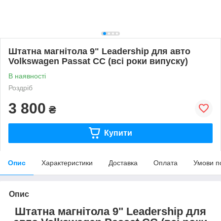
Штатна магнітола 9" Leadership для авто
Volkswagen Passat CC (всі роки випуску)
В наявності
Роздріб
3 800
₴
Купити
Опис
Характеристики
Доставка
Оплата
Умови п
Опис
Штатна магнітола 9" Leadership для