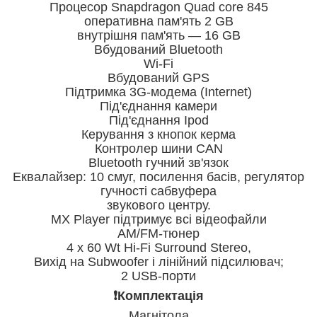
Процесор Snapdragon Quad core 845
оперативна пам'ять 2 GB
внутрішня пам'ять — 16 GB
Вбудований Bluetooth
Wi-Fi
Вбудований GPS
Підтримка 3G-модема (Internet)
Під'єднання камери
Під'єднання Ipod
Керування з кнопок керма
Контролер шини CAN
Bluetooth гучний зв'язок
Еквалайзер: 10 смуг, посилення басів, регулятор
гучності сабвуфера
звукового центру.
MX Player підтримує всі відеофайли
AM/FM-тюнер
4 х 60 Wt Hi-Fi Surround Stereo,
Вихід на Subwoofer і лінійний підсилювач;
2 USB-порти
❗️Комплектація
Магнітола