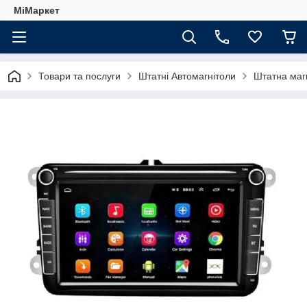
МіМаркет
Товари та послуги
Штатні Автомагнітоли
Штатна магн