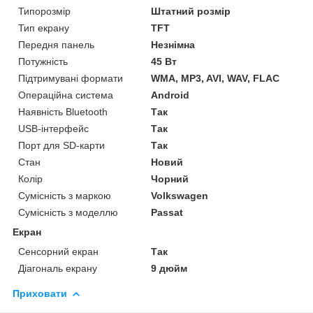
Типорозмір
Штатний розмір
Тип екрану
TFT
Передня панель
Незнімна
Потужність
45 Вт
Підтримувані формати
WMA, MP3, AVI, WAV, FLAC
Операційна система
Android
Наявність Bluetooth
Так
USB-інтерфейс
Так
Порт для SD-карти
Так
Стан
Новий
Колір
Чорний
Сумісність з маркою
Volkswagen
Сумісність з моделлю
Passat
Екран
Сенсорний екран
Так
Діагональ екрану
9 дюйм
Приховати