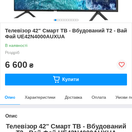
Телевізор 42" Смарт ТВ - Вбудований Т2 - Вай
Фай UE42N4000AUXUA
В наявності
Роздріб
6 600
₴
Купити
Опис
Характеристики
Доставка
Оплата
Умови п
Опис
Телевізор 42" Смарт ТВ - Вбудований