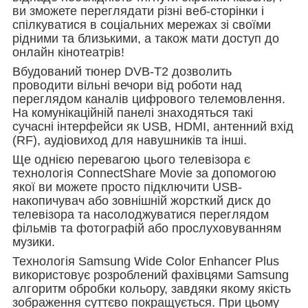
ви зможете переглядати різні веб-сторінки і
спілкуватися в соціальних мережах зі своїми
рідними та близькими, а також мати доступ до
онлайн кінотеатрів!
Вбудований тюнер DVB-T2 дозволить
проводити вільні вечори від роботи над
переглядом каналів цифрового телемовлення.
На комунікаційній панелі знаходяться такі
сучасні інтерфейси як USB, HDMI, антенний вхід
(RF), аудіовиход для навушників та інші.
Ще однією перевагою цього телевізора є
технологія ConnectShare Movie за допомогою
якої ви можете просто підключити USB-
накопичувач або зовнішній жорсткий диск до
телевізора та насолоджуватися переглядом
фільмів та фотографій або прослуховуванням
музики.
Технологія Samsung Wide Color Enhancer Plus
використовує розроблений фахівцями Samsung
алгоритм обробки кольору, завдяки якому якість
зображення суттєво покращується. При цьому