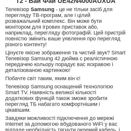
Т2 - Вай Фай UE42N4000AUXUA
Телевізор
Samsung
- це не тільки засіб для
перегляду ТВ-програм, але і цілий
розважальний комплекс. Він може бути
монітором для ігрових приставок або,
наприклад, перегляду фотографій. Цей пристрій
повністю змінить ваше уявлення про перегляд
різного контенту!
Цінуєте якісне зображення та чистий звук? Smart
Телевізор Samsung 42 дюйма c реалістичною
передачею кольору порадує вас яскравою і
деталізованою картинкою!
Побачте світ таким, яким він є!
Телевізор Samsung оснащений технологією
Smart TV. Наявність великої кількості
додаткових функцій також зможе зробити
перегляд ТБ набагато комфортнішим і
цікавішим.
Завдяки можливості підключення до мережі
Internet за допомогою вбудованого WiFi у вас
відпаде необхідність тягнути окремий кабель, і