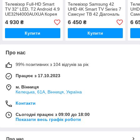
Телевізор Full-HD Smart
Телевізор Samsung 42
Теле
TV 32" LED, T2 Android 4.9
UHD 4K Smart TV Series 7
UHD 
UE32N4000AUXUA Корея
Самсунг ТВ 42 Діагональ
Самс
2021год Чорна Пятниця
зі Смартом Вбудованим
зі С
4 930
6 450
6 6
₴
₴
Вай Фай +Гарантія
Вай 
Купити
Купити
Про нас
99% позитивних з 104 відгуків за рік
Працює з 17.10.2023
м. Вінниця
Келецька, 61А, Вінниця, Україна
Контакти
Сьогодні працює з 09:00 до 18:00
Показати весь графік роботи
Про нас