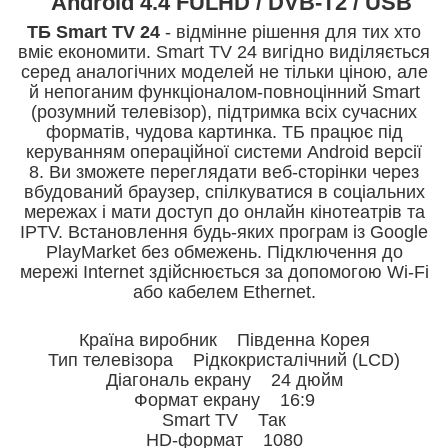
" Android 4.4 FULHD / DVB-T2 / USB
ТБ Smart TV 24
- відмінне рішення для тих хто
вміє економити. Smart TV 24 вигідно виділяється
серед аналогічних моделей не тільки ціною, але
й непоганим функціоналом-повноцінний Smart
(розумний телевізор), підтримка всіх сучасних
форматів, чудова картинка. ТБ працює під
керуванням операційної системи Android версії
8. Ви зможете переглядати веб-сторінки через
вбудований браузер, спілкуватися в соціальних
мережах і мати доступ до онлайн кінотеатрів та
IPTV. Встановлення будь-яких програм із Google
PlayMarket без обмежень. Підключення до
мережі Internet здійснюється за допомогою Wi-Fi
або кабелем Ethernet.
Країна виробник Південна Корея
Тип телевізора Рідкокристалічний (LCD)
Діагональ екрану 24 дюйм
Формат екрану 16:9
Smart TV Так
HD-формат 1080