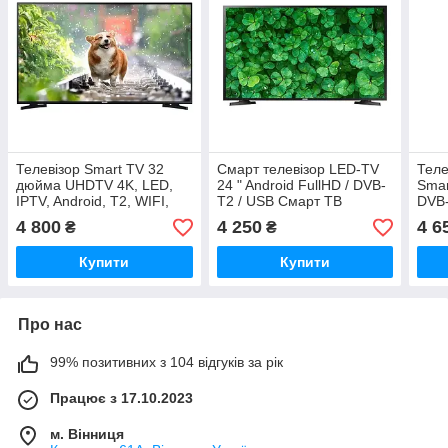
Телевізор Smart TV 32
Смарт телевізор LED-TV
Теле
дюйма UHDTV 4K, LED,
24 " Android FullHD / DVB-
Smar
IPTV, Android, T2, WIFI,
T2 / USB Смарт ТВ
DVB-
USB
Smar
4 800
4 250
4 6
₴
₴
Купити
Купити
Про нас
99% позитивних з 104 відгуків за рік
Працює з 17.10.2023
м. Вінниця