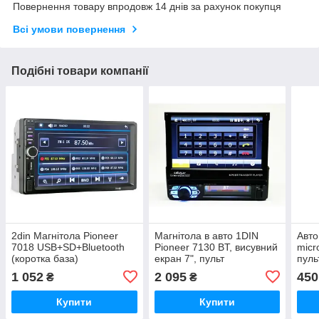
Повернення товару впродовж 14 днів за рахунок покупця
Всі умови повернення
Подібні товари компанії
2din Магнітола Pioneer
Магнітола в авто 1DIN
Авто
7018 USB+SD+Bluetooth
Pioneer 7130 BT, висувний
micr
(коротка база)
екран 7", пульт
пуль
1 052
2 095
450
₴
₴
Купити
Купити