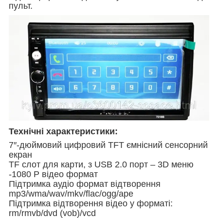
пульт.
Технічні характеристики:
7″-дюймовий цифровий TFT ємнісний сенсорний
екран
TF слот для карти, з USB 2.0 порт – 3D меню
-1080 P відео формат
Підтримка аудіо формат відтворення
mp3/wma/wav/mkv/flac/ogg/ape
Підтримка відтворення відео у форматі:
rm/rmvb/dvd (vob)/vcd