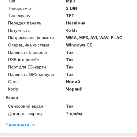
Тип
Mp3
Типорозмір
2 DIN
Тип екрану
TFT
Передня панель
Незнімна
Потужність
45 Вт
Підтримувані формати
WMA, MP3, AVI, WAV, FLAC
Операційна система
Windows CE
Наявність Bluetooth
Так
USB-інтерфейс
Так
Порт для SD-карти
Так
Наявність GPS-модуля
Так
Стан
Новий
Колір
Чорний
Екран
Сенсорний екран
Так
Діагональ екрану
7 дюйм
Приховати