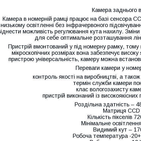
Камера заднього 
Камера в номерній рамці працює на базі сенсора C
низькому освітленні без інфрачервоного підсвічуван
віднести можливість регулювання кута нахилу. Зміни
для себе оптимальне розташування ліні
Пристрій вмонтований у під номерну рамку, тому 
мікроскопічних розмірах вона забезпечує високу 
пристрою універсальність, камеру можна встанов
Переваги камери у номер
контроль якості на виробництві, а тако
термін служби камери пон
клас вологозахисту кам
пристрій виконаний із високоякісних 
Роздільна здатність – 48
Матриця СCD
Кількість пікселів 7
Мінімальне освітлення
Видимий кут – 17
Робоча температура -20+