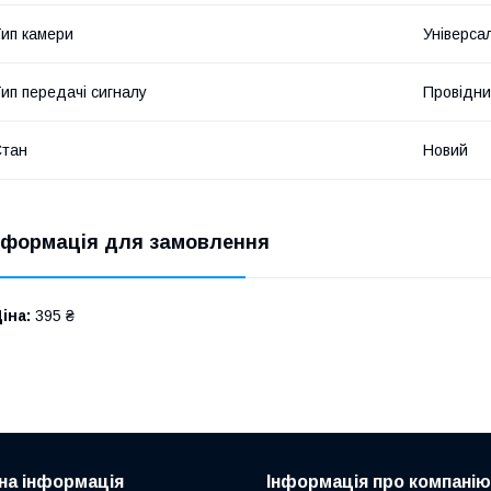
ип камери
Універса
ип передачі сигналу
Провідн
Стан
Новий
нформація для замовлення
іна:
395 ₴
на інформація
Інформація про компанію