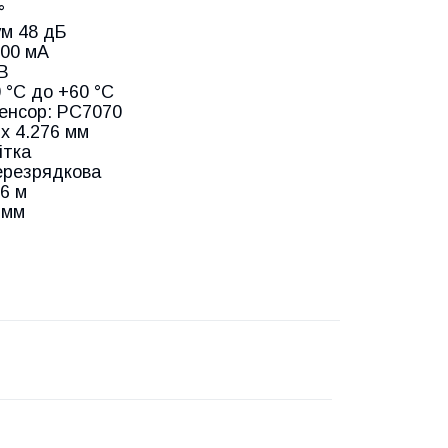
°
м 48 дБ
100 мА
В
 °C до +60 °C
енсор: РС7070
х 4.276 мм
ітка
ерезрядкова
6 м
 мм