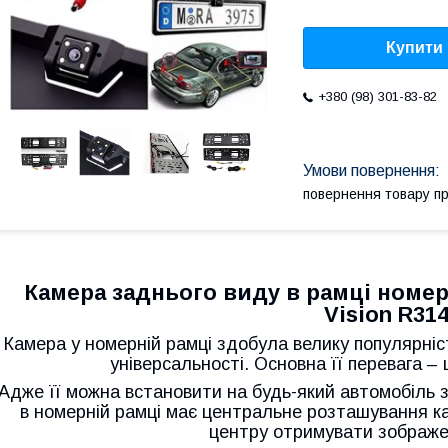
Купити
+380 (98) 301-83-82
повернення товару п
Камера заднього виду в рамці номерн
Vision R31
Камера у номерній рамці здобула велику популярніс
універсальності. Основна її перевага – 
Адже її можна встановити на будь-який автомобіль 
в номерній рамці має центральне розташування к
центру отримувати зображе