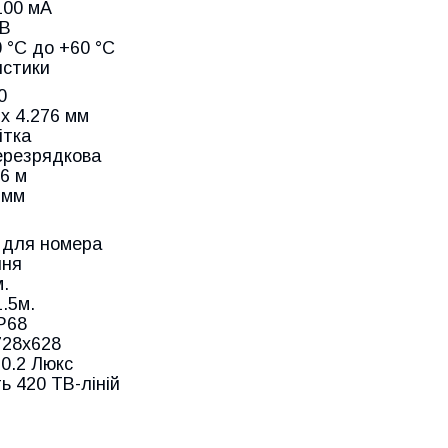
100 мА
 В
 °C до +60 °C
истики
0
х 4.276 мм
ітка
ерезрядкова
6 м
 мм
 для номера
ння
м.
.5м.
P68
728х628
 0.2 Люкс
ь 420 ТВ-ліній