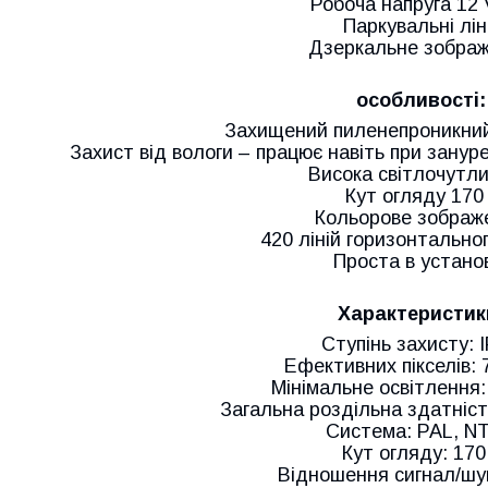
Робоча напруга 12
Паркувальні лін
Дзеркальне зобра
особливості:
Захищений пиленепроникний 
Захист від вологи – працює навіть при зануре
Висока світлочутли
Кут огляду 170 
Кольорове зображ
420 ліній горизонтально
Проста в устано
Характеристик
Ступінь захисту: 
Ефективних пікселів:
Мінімальне освітлення:
Загальна роздільна здатність
Система: PAL, N
Кут огляду: 170
Відношення сигнал/шу