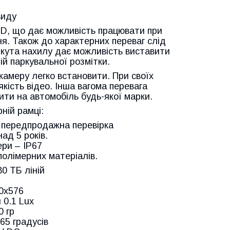
виду
CD, що дає можливість працювати при
ня. Також до характерних переваг слід
 кута нахилу дає можливість виставити
й паркувальної розмітки.
камеру легко встановити. При своїх
якість відео. Інша вагома перевага
ити на автомобіль будь-якої марки.
ній рамці:
ж передпродажна перевірка
ад 5 років.
ери – IP67
полімерних матеріалів.
0 ТБ ліній
20х576
 0.1 Lux
0 гр
65 градусів