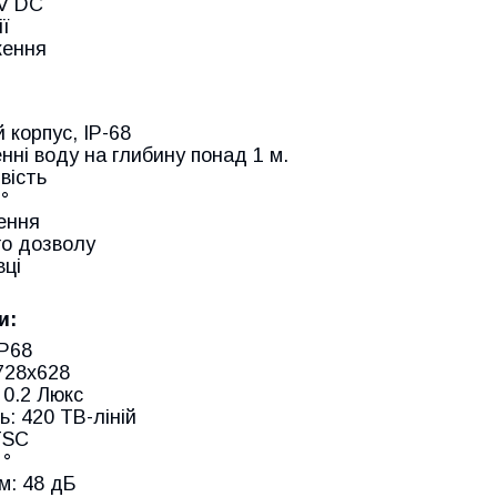
 V DC
ії
ження
корпус, IP-68
нні воду на глибину понад 1 м.
вість
°
ення
го дозволу
вці
и:
IP68
 728х628
 0.2 Люкс
: 420 ТВ-ліній
TSC
 °
м: 48 дБ