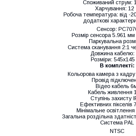
Споживаний струм: 
Харчування: 12
Робоча температура: від -20
додаткові характер
Сенсор: РС707
Розмір сенсора 5.961 мм 
Паркувальна розм
Система сканування 2:1 ч
Довжина кабелю: 
Розміри: 545х145
В комплекті:
Кольорова камера з кадру
Провід підключе
Відео кабель 6
Кабель живлення 1
Ступінь захисту I
Ефективних пікселів 
Мінімальне освітлення
Загальна роздільна здатніст
Система PAL
NTSC