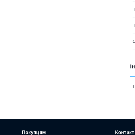
Т
Т
І
Ц
Покупцям
Контакт