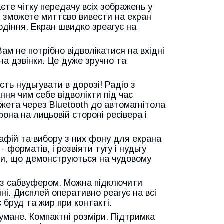
те чітку передачу всіх зображень у
и зможете миттєво вивести на екран
водіння. Екран швидко зреагує на
ам не потрібно відволікатися на вхідні
 на дзвінки. Це дуже зручно та
ть нудьгувати в дорозі! Радіо з
ня чим себе відволікти під час
джета через Bluetooth до автомагнітола
она на лицьовій стороні ресівера і
афій та вибору з них фону для екрана
 форматів, і розвіяти тугу і нудьгу
пи, що демонструються на чудовому
а з сабвуфером. Можна підключити
ні. Дисплей оперативно реагує на всі
 бруд та жир при контакті.
умане. Компактні розміри. Підтримка