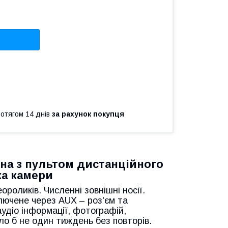
ротягом 14 днів
за рахунок покупця
рна з пультом дистанційного
ка камери
роликів. Численні зовнішні носії.
ключене через AUX – роз'єм та
аудіо інформації, фотографій,
ло б не один тиждень без повторів.