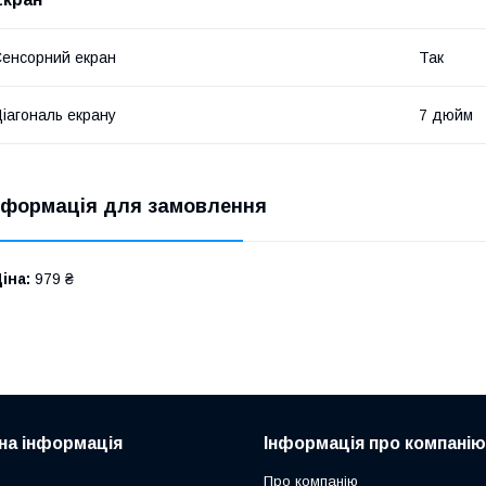
енсорний екран
Так
іагональ екрану
7 дюйм
нформація для замовлення
іна:
979 ₴
на інформація
Інформація про компанію
Про компанію