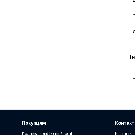
С
Д
І
Ц
Покупцям
Контакт
Політика конфіденційності
Контакти