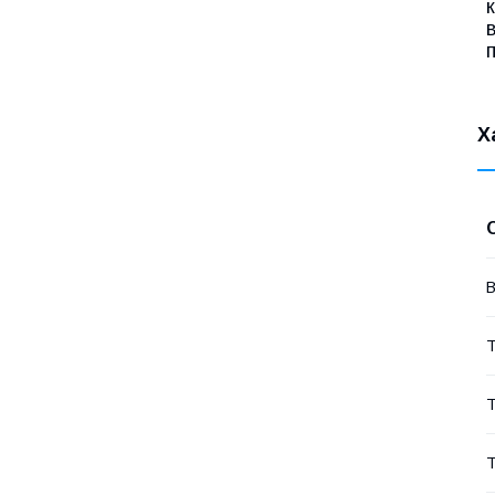
Х
В
Т
Т
Т