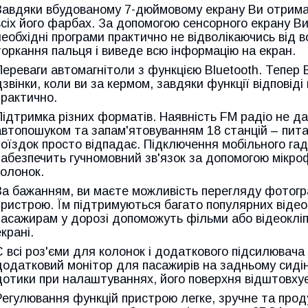
Завдяки вбудованому 7-дюймовому екрану Ви отримає
всіх його фарбах. За допомогою сенсорного екрану В
необхідні програми практично не відволікаючись від 
торкання пальця і виведе всю інформацію на екран.
Переваги автомагнітоли з функцією Bluetooth. Тепер В
дзвінки, коли ви за кермом, завдяки функції відповіді
практично.
Підтримка різних форматів. Наявність FM радіо не дас
автопошуком та запам'ятовуванням 18 станцій – питан
поїздок просто відпадає. Підключення мобільного га
забезпечить гучномовний зв'язок за допомогою мікроф
колонок.
За бажанням, ви маєте можливість перегляду фотогр
пристрою. Їм підтримуються багато популярних відео -
пасажирам у дорозі допоможуть фільми або відеоклі
екрані.
Є всі роз'єми для колонок і додаткового підсилювач
додатковий монітор для пасажирів на задньому сидін
дотики при налаштуваннях, його поверхня відштовхує
Регулювання функцій пристрою легке, зручне та прод