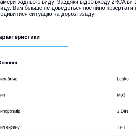
камери заднього виду. Завдяки відео входу 2RCA ви
виду. Вам більше не доведеться постійно повертати 
подивитися ситуацію на дорозі ззаду.
арактеристики
Основні
иробник
Lesko
ип
Mp3
ипорозмір
2 DIN
ип екрану
TFT