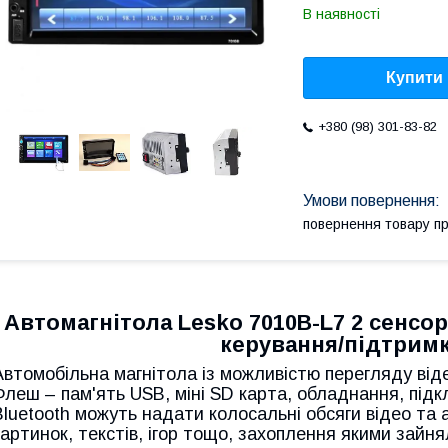
В наявності
Купити
+380 (98) 301-83-82
повернення товару п
Автомагнітола Lesko 7010B-L7 2 сенсо
керування/підтрим
Автомобільна магнітола із можливістю перегляду відео
Флеш – пам'ять USB, міні SD карта, обладнання, під
Bluetooth можуть надати колосальні обсяги відео та 
картинок, текстів, ігор тощо, захоплення якими зайня