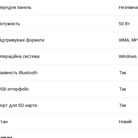
ередня панель
Незнімна
отужність
50 Вт
ідтримувані формати
WMA, MP3
пераційна система
Windows
аявність Bluetooth
Так
SB-інтерфейс
Так
орт для SD-карти
Так
Стан
Новий
Екран