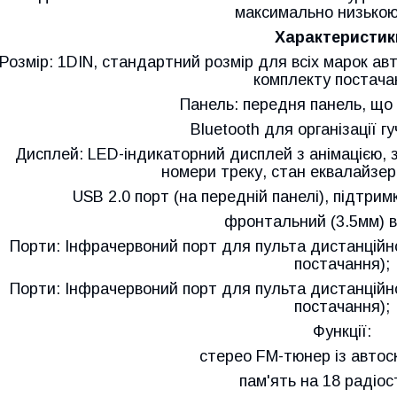
максимально низькою
Характеристик
Розмір: 1DIN, стандартний розмір для всіх марок а
комплекту постача
Панель: передня панель, що 
Bluetooth для організації гу
Дисплей: LED-індикаторний дисплей з анімацією, 
номери треку, стан еквалайзер
USB 2.0 порт (на передній панелі), підтрим
фронтальний (3.5мм) в
Порти: Інфрачервоний порт для пульта дистанційн
постачання);
Порти: Інфрачервоний порт для пульта дистанційн
постачання);
Функції:
стерео FM-тюнер із автос
пам'ять на 18 радіос