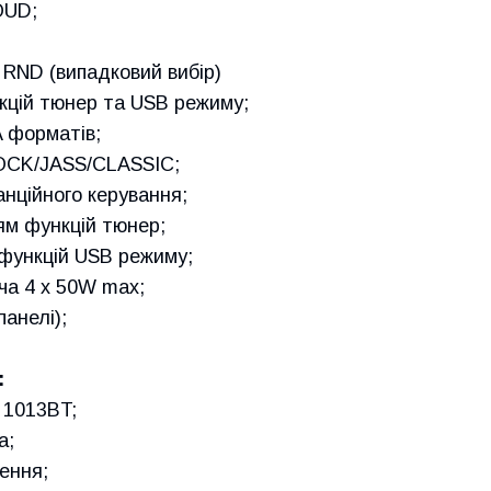
OUD;
;
RND (випадковий вибір)
кцій тюнер та USB режиму;
 форматів;
OCK/JASS/CLASSIC;
нційного керування;
ям функцій тюнер;
функцій USB режиму;
ча 4 х 50W max;
панелі);
:
 1013BT;
а;
ення;