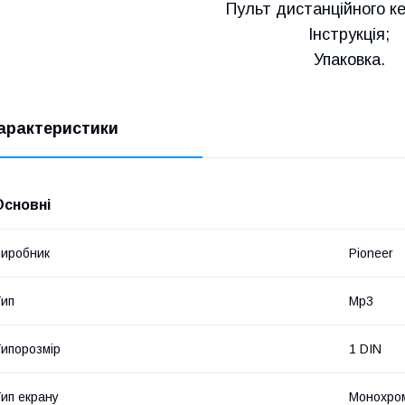
Пульт дистанційного к
Інструкція;
Упаковка.
арактеристики
Основні
иробник
Pioneer
ип
Mp3
ипорозмір
1 DIN
ип екрану
Монохро