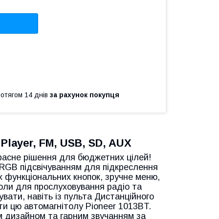
ротягом 14 днів
за рахунок покупця
Player, FM, USB, SD, AUX
расне рішення для бюджетних цілей!
 RGB підсвічуванням для підкреслення
х функціональних кнопок, зручне меню,
толи для прослуховування радіо та
вати, навіть із пульта Дистанційного
ти цю автомагнітолу Pioneer 1013BT.
м дизайном та гарним звучанням за