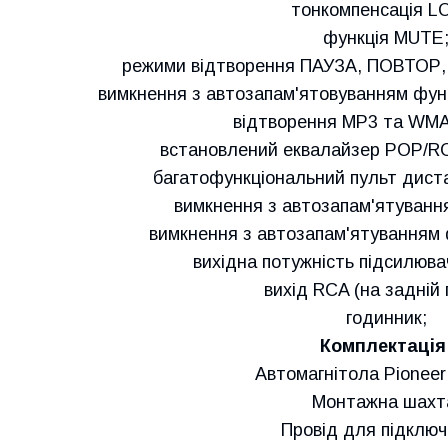
тонкомпенсація L
функція MUTE
режими відтворення ПАУЗА, ПОВТОР, 
вимкнення з автозапам'ятовуванням фун
відтворення МР3 та WMA
встановлений еквалайзер POP/R
багатофункціональний пульт диста
вимкнення з автозапам'ятуванн
вимкнення з автозапам'ятуванням 
вихідна потужність підсилюва
вихід RCA (на задній 
годинник;
Комплектація
Автомагнітола Pioneer
Монтажна шахт
Провід для підключ