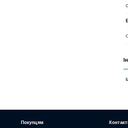
С
С
І
Ц
Покупцям
Контакт