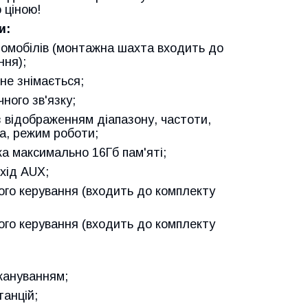
 ціною!
и:
втомобілів (монтажна шахта входить до
ння);
не знімається;
чного зв'язку;
з відображенням діапазону, частоти,
а, режим роботи;
ка максимально 16Гб пам'яті;
хід AUX;
ого керування (входить до комплекту
ого керування (входить до комплекту
кануванням;
танцій;