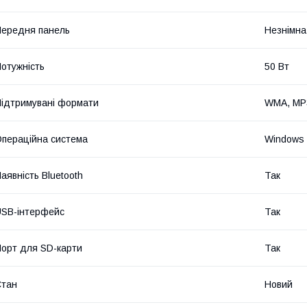
ередня панель
Незнімна
отужність
50 Вт
ідтримувані формати
WMA, MP
пераційна система
Windows
аявність Bluetooth
Так
SB-інтерфейс
Так
орт для SD-карти
Так
Стан
Новий