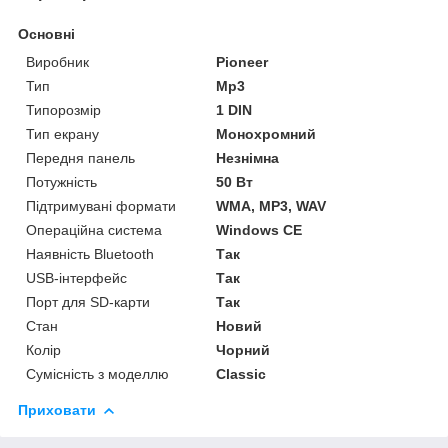
Основні
Виробник
Pioneer
Тип
Mp3
Типорозмір
1 DIN
Тип екрану
Монохромний
Передня панель
Незнімна
Потужність
50 Вт
Підтримувані формати
WMA, MP3, WAV
Операційна система
Windows CE
Наявність Bluetooth
Так
USB-інтерфейс
Так
Порт для SD-карти
Так
Стан
Новий
Колір
Чорний
Сумісність з моделлю
Classic
Приховати