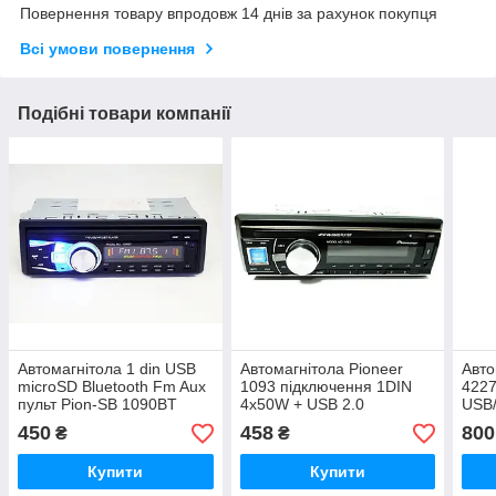
Повернення товару впродовж 14 днів за рахунок покупця
Всі умови повернення
Подібні товари компанії
Автомагнітола 1 din USB
Автомагнітола Pioneer
Авто
microSD Bluetooth Fm Aux
1093 підключення 1DIN
422
пульт Pion-SВ 1090BT
4х50W + USB 2.0
USB
порт/SD/MMC
екра
450
458
800
₴
₴
слот/Fm/Aux і Пульт ДУ
Чорний
Купити
Купити