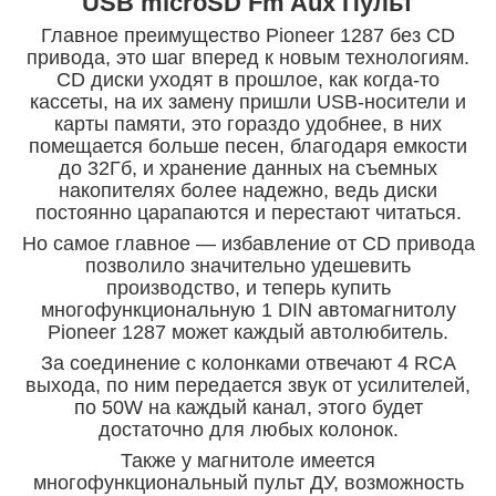
USB microSD Fm Aux Пульт
Главное преимущество Pioneer 1287 без CD
привода, это шаг вперед к новым технологиям.
CD диски уходят в прошлое, как когда-то
кассеты, на их замену пришли USB-носители и
карты памяти, это гораздо удобнее, в них
помещается больше песен, благодаря емкости
до 32Гб, и хранение данных на съемных
накопителях более надежно, ведь диски
постоянно царапаются и перестают читаться.
Но самое главное ― избавление от CD привода
позволило значительно удешевить
производство, и теперь купить
многофункциональную 1 DIN автомагнитолу
Pioneer 1287 может каждый автолюбитель.
За соединение с колонками отвечают 4 RCA
выхода, по ним передается звук от усилителей,
по 50W на каждый канал, этого будет
достаточно для любых колонок.
Также у магнитоле имеется
многофункциональный пульт ДУ, возможность