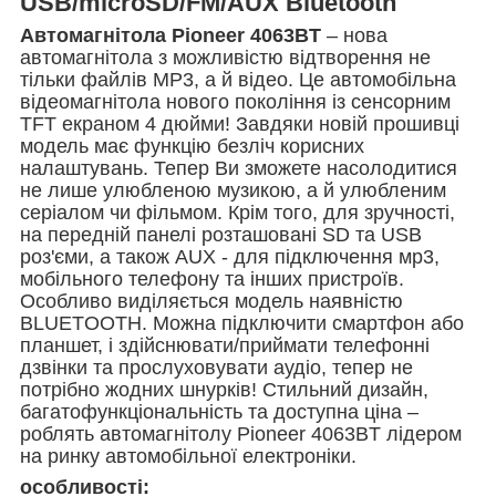
USB/microSD/FM/AUX Bluetooth
Автомагнітола Pioneer 4063BT
– нова
автомагнітола з можливістю відтворення не
тільки файлів MP3, а й відео. Це автомобільна
відеомагнітола нового покоління із сенсорним
TFT екраном 4 дюйми! Завдяки новій прошивці
модель має функцію безліч корисних
налаштувань. Тепер Ви зможете насолодитися
не лише улюбленою музикою, а й улюбленим
серіалом чи фільмом. Крім того, для зручності,
на передній панелі розташовані SD та USB
роз'єми, а також AUX - для підключення мр3,
мобільного телефону та інших пристроїв.
Особливо виділяється модель наявністю
BLUETOOTH. Можна підключити смартфон або
планшет, і здійснювати/приймати телефонні
дзвінки та прослуховувати аудіо, тепер не
потрібно жодних шнурків! Стильний дизайн,
багатофункціональність та доступна ціна –
роблять автомагнітолу Pioneer 4063BT лідером
на ринку автомобільної електроніки.
особливості: