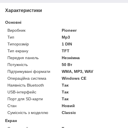
Характеристики
Основні
Виробник
Pioneer
Тип
Mp3
Типорозмір
1 DIN
Тип екрану
TFT
Передня панель
Незнімна
Потужність
50 Вт
Підтримувані формати
WMA, MP3, WAV
Операційна система
Windows CE
Наявність Bluetooth
Так
USB-інтерфейс
Так
Порт для SD-карти
Так
Стан
Новий
Сумісність з моделлю
Classic
Екран