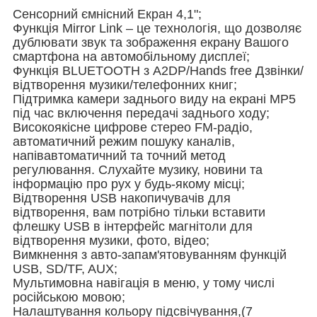
Сенсорний ємнісний Екран 4,1";
Функція Mirror Link – це технологія, що дозволяє
дублювати звук та зображення екрану Вашого
смартфона на автомобільному дисплеї;
Функція BLUETOOTH з A2DP/Hands free Дзвінки/
відтворення музики/телефонних книг;
Підтримка камери заднього виду на екрані MP5
під час включення передачі заднього ходу;
Високоякісне цифрове стерео FM-радіо,
автоматичний режим пошуку каналів,
напівавтоматичний та точний метод
регулювання. Слухайте музику, новини та
інформацію про рух у будь-якому місці;
Відтворення USB накопичувачів для
відтворення, вам потрібно тільки вставити
флешку USB в інтерфейс магнітоли для
відтворення музики, фото, відео;
Вимкнення з авто-запам'ятовуванням функцій
USB, SD/TF, AUX;
Мультимовна навігація в меню, у тому числі
російською мовою;
Налаштування кольору підсвічування,(7