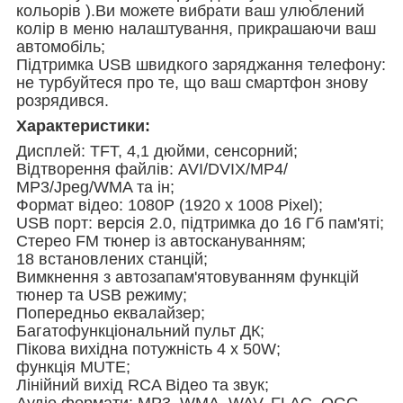
кольорів ).Ви можете вибрати ваш улюблений
колір в меню налаштування, прикрашаючи ваш
автомобіль;
Підтримка USB швидкого заряджання телефону:
не турбуйтеся про те, що ваш смартфон знову
розрядився.
Характеристики:
Дисплей: TFT, 4,1 дюйми, сенсорний;
Відтворення файлів: AVI/DVIX/MP4/
МР3/Jpeg/WMA та ін;
Формат відео: 1080P (1920 x 1008 Pixel);
USB порт: версія 2.0, підтримка до 16 Гб пам'яті;
Стерео FM тюнер із автоскануванням;
18 встановлених станцій;
Вимкнення з автозапам'ятовуванням функцій
тюнер та USB режиму;
Попередньо еквалайзер;
Багатофункціональний пульт ДК;
Пікова вихідна потужність 4 х 50W;
функція MUTE;
Лінійний вихід RCA Відео та звук;
Аудіо формати: MP3, WMA, WAV, FLAC, OGG,