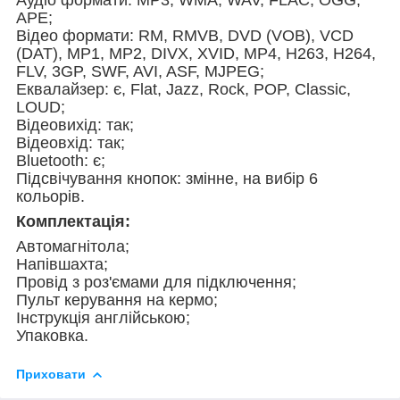
APE;
Відео формати: RM, RMVB, DVD (VOB), VCD
(DAT), MP1, MP2, DIVX, XVID, MP4, H263, H264,
FLV, 3GP, SWF, AVI, ASF, MJPEG;
Еквалайзер: є, Flat, Jazz, Rock, POP, Classic,
LOUD;
Відеовихід: так;
Відеовхід: так;
Bluetooth: є;
Підсвічування кнопок: змінне, на вибір 6
кольорів.
Комплектація:
Автомагнітола;
Напівшахта;
Провід з роз'ємами для підключення;
Пульт керування на кермо;
Інструкція англійською;
Упаковка.
Приховати