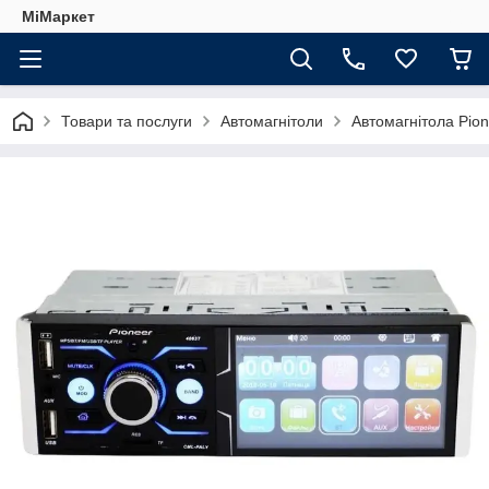
МіМаркет
Товари та послуги
Автомагнітоли
Автомагнітола Pio