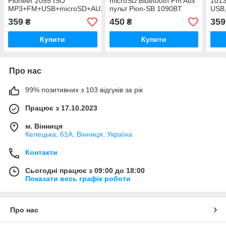
Pioneer 2055 ISO
microSD Bluetooth Fm Aux
1013
MP3+FM+USB+microSD+AUX
пульт Pion-SВ 1090BT
USB,
359
450
359
₴
₴
Купити
Купити
Про нас
99% позитивних з 103 відгуків за рік
Працює з 17.10.2023
м. Вінниця
Келецька, 61А, Вінниця, Україна
Контакти
Сьогодні працює з 09:00 до 18:00
Показати весь графік роботи
Про нас