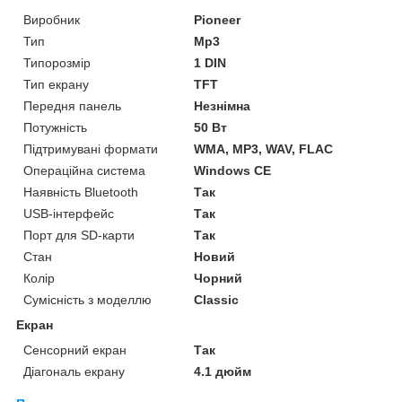
Виробник
Pioneer
Тип
Mp3
Типорозмір
1 DIN
Тип екрану
TFT
Передня панель
Незнімна
Потужність
50 Вт
Підтримувані формати
WMA, MP3, WAV, FLAC
Операційна система
Windows CE
Наявність Bluetooth
Так
USB-інтерфейс
Так
Порт для SD-карти
Так
Стан
Новий
Колір
Чорний
Сумісність з моделлю
Classic
Екран
Сенсорний екран
Так
Діагональ екрану
4.1 дюйм