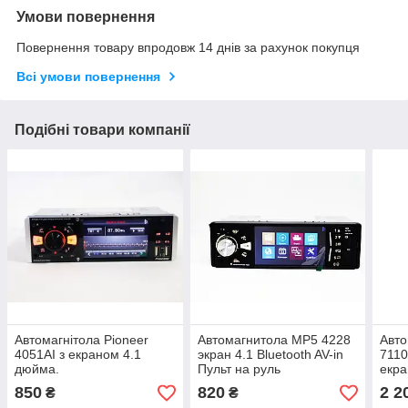
Умови повернення
Повернення товару впродовж 14 днів за рахунок покупця
Всі умови повернення
Подібні товари компанії
Автомагнітола Pioneer
Автомагнитола MP5 4228
Авто
4051AI з екраном 4.1
экран 4.1 Bluetooth AV-in
7110
дюйма.
Пульт на руль
екра
Blue
850
820
2 2
₴
₴