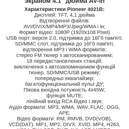
экраном 4.1" дюйма AV-in
Характеристики Pioneer 4021B:
Дисплей: TFT, 4,1 дюйма
Відтворення файлів:
AVI/DVIX/MP4/MP3/Jpeg/WMA і ін;
Формат відео: 1080P (1920x108 Pixel)
USB порт: версія 2.0, підтримка до 16Гб пам'яті;
SD/MMC слот, підтримка до 16Гб пам'яті,
відтворення МР3 і WMA форматів;
стерео FM тюнер з автосканированием;
18 передвстановлених станцій;
виключення з автозапоминанием функцій
тюнер, SD/MMC/USB режиму;
попередньо еквалайзер;
багатофункціональний пульт ДУ;
Пікова вихідна потужність 4х45W;
функція MUTE;
лінійний вихід RCA Відео і звук;
Аудіо формати: MP3, WMA, WAV, FLAC, OGG,
APE;
Відео формати: RM, RMVB, DVD(VOB),
VCD(DAT), MP1, MP2, DIVX, XVID, MP4, H263,