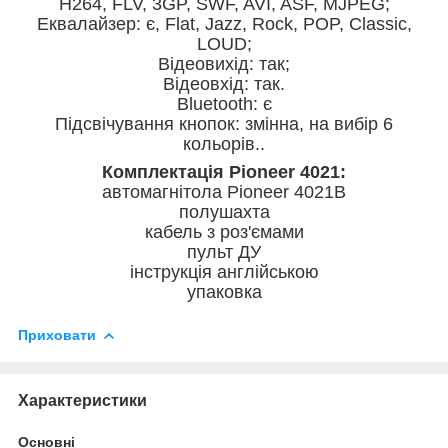
H264, FLV, 3GP, SWF, AVI, ASF, MJPEG;
Еквалайзер: є, Flat, Jazz, Rock, POP, Classic,
LOUD;
Відеовихід: так;
Відеовхід: так.
Bluetooth: є
Підсвічування кнопок: змінна, на вибір 6
кольорів..
Комплектація Pioneer 4021:
автомагнітола Pioneer 4021B
полушахта
кабель з роз'ємами
пульт ДУ
інструкція англійською
упаковка
Приховати
Характеристики
Основні