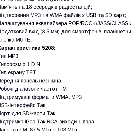
Пам'ять на 18 осередків радіостанцій;
Відтворення МР3 та WMA файлів з USB та SD карт;
Налаштування еквалайзера POP/ROCK/JASS/CLASSI
Додатковий вхід (3,5 мм) для смартфонів, планшетни
Кнопка MUTE.
Характеристики 5208:
Тип MP3
Типорозмір 1 DIN
Тип екрану TFT
Передня панель незнімна
Робочі діапазони частот FM
Підтримувані формати WMA, MP3
USB-інтерфейс Так
Порт для SD-карти Так
Підтримка iPod Так RCA-виходи 1 пара
Частота FM: 87,5 МГц ~ 108 МГц