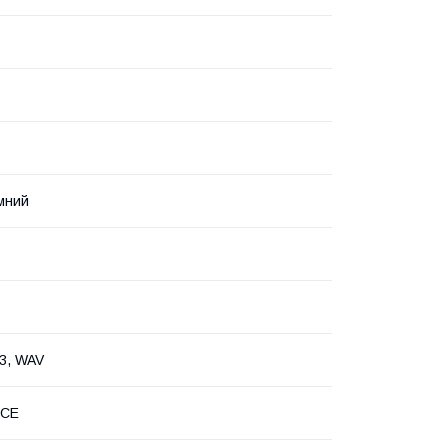
мний
3, WAV
 CE