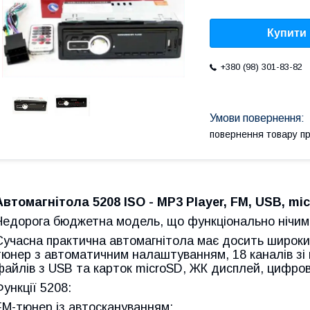
Купити
+380 (98) 301-83-82
повернення товару п
Автомагнітола 5208 ISO - MP3 Player, FM, USB, mi
Недорога бюджетна модель, що функціонально нічим
Сучасна практична автомагнітола має досить широки
тюнер з автоматичним налаштуванням, 18 каналів зі
файлів з USB та карток microSD, ЖК дисплей, цифров
Функції 5208:
FM-тюнер із автоскануванням;