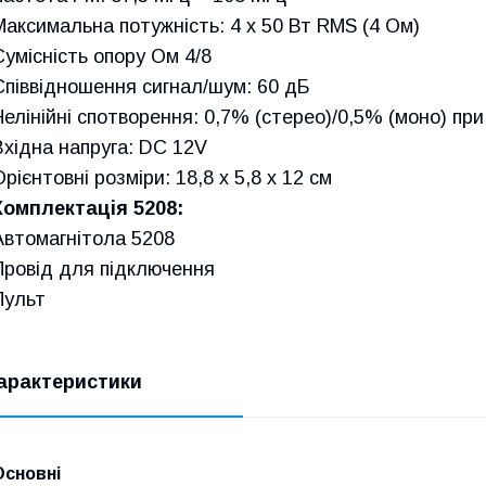
Максимальна потужність: 4 х 50 Вт RMS (4 Ом)
Сумісність опору Ом 4/8
Співвідношення сигнал/шум: 60 дБ
Нелінійні спотворення: 0,7% (стерео)/0,5% (моно) при
Вхідна напруга: DC 12V
Орієнтовні розміри: 18,8 х 5,8 х 12 см
Комплектація 5208:
Автомагнітола 5208
Провід для підключення
Пульт
арактеристики
Основні