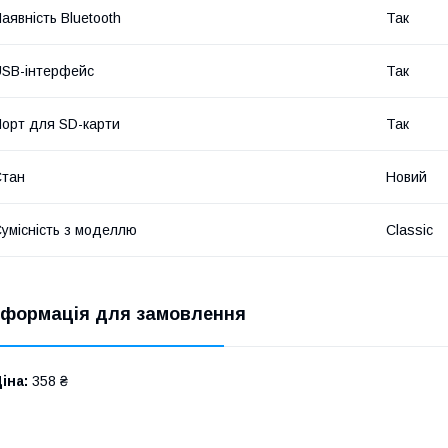
аявність Bluetooth
Так
SB-інтерфейс
Так
орт для SD-карти
Так
Стан
Новий
умісність з моделлю
Classic
нформація для замовлення
іна:
358 ₴