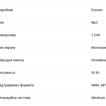
иробник
Pioneer
ип
Mp3
ипорозмір
1 DIN
ип екрану
Монохро
ередня панель
Незнімна
отужність
50 Вт
ідтримувані формати
WMA, MP
пераційна система
Windows