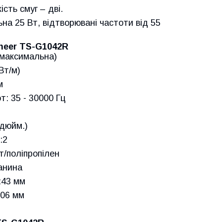
ість смуг – дві.
на 25 Вт, відтворювані частоти від 55
oneer TS-G1042R
(максимальна)
Вт/м)
м
: 35 - 30000 Гц
 дюйм.)
:2
/поліпропілен
канина
:43 мм
106 мм