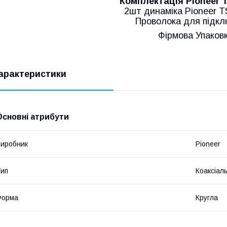
Комплектація Pioneer 
2шт динаміка Pioneer 
Проволока для підк
Фірмова Упаков
арактеристики
Основні атрибути
иробник
Pioneer
ип
Коаксіал
Форма
Кругла