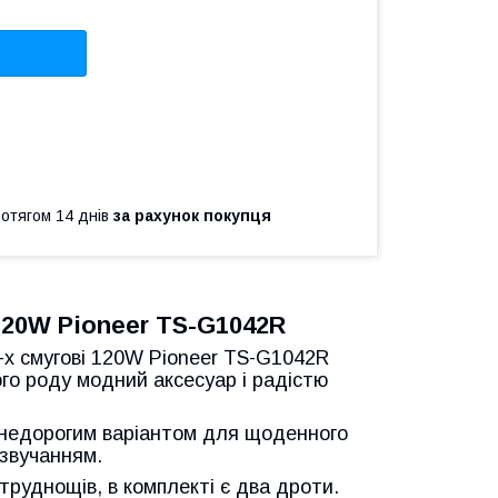
ротягом 14 днів
за рахунок покупця
120W Pioneer TS-G1042R
2-х смугові 120W Pioneer TS-G1042R
ого роду модний аксесуар і радістю
.
є недорогим варіантом для щоденного
звучанням.
руднощів, в комплекті є два дроти.