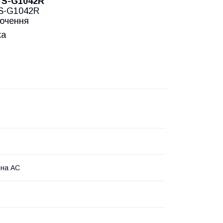
TS-G1042R
TS-G1042R
лючення
ка
ьна АС