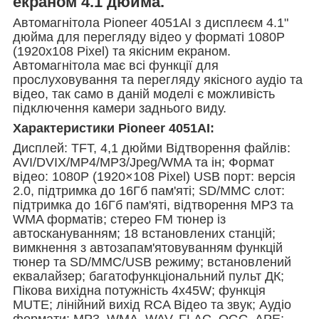
екраном 4.1 дюйма.
Автомагнітола Pioneer 4051AI з дисплеєм 4.1"
дюйма для перегляду відео у форматі 1080P
(1920x108 Pixel) та якісним екраном.
Автомагнітола має всі функції для
прослуховування та перегляду якісного аудіо та
відео, так само в даній моделі є можливість
підключення камери заднього виду.
Характеристики Pioneer 4051AI:
Дисплей: TFT, 4,1 дюйми Відтворення файлів:
AVI/DVIX/MP4/МР3/Jpeg/WMA та ін; Формат
відео: 1080P (1920×108 Pixel) USB порт: версія
2.0, підтримка до 16Гб пам'яті; SD/MMC слот:
підтримка до 16Гб пам'яті, відтворення МР3 та
WMA форматів; стерео FM тюнер із
автоскануванням; 18 встановлених станцій;
вимкнення з автозапам'ятовуванням функцій
тюнер та SD/MMC/USB режиму; встановлений
еквалайзер; багатофункціональний пульт ДК;
Пікова вихідна потужність 4х45W; функція
MUTE; лінійний вихід RCA Відео та звук; Аудіо
формати: MP3, WMA, WAV, FLAC, OGG, APE;