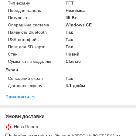
Тип екрану
TFT
Передня панель
Незнімна
Потужність
45 Вт
Операційна система
Windows CE
Наявність Bluetooth
Так
USB-інтерфейс
Так
Порт для SD-карти
Так
Стан
Новий
Сумісність з моделлю
Classic
Екран
Сенсорний екран
Так
Діагональ екрану
4.1 дюйм
Приховати
Умови доставки
Нова Пошта
Кур'єр компанії в м. Вінниця АДРЕСНА ДОСТАВКА до