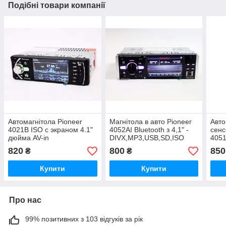
Подібні товари компанії
Автомагнітола Pioneer
Магнітола в авто Pioneer
Авто
4021B ISO с экраном 4.1"
4052AI Bluetooth з 4,1" -
сенс
дюйма AV-in
DIVX,MP3,USB,SD,ISO
4051
820
800
850
₴
₴
Купити
Купити
Про нас
99% позитивних з 103 відгуків за рік