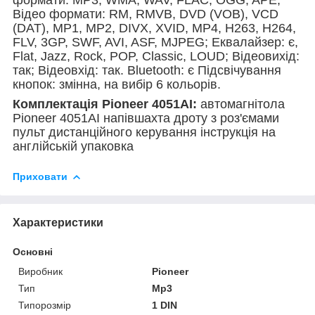
Відео формати: RM, RMVB, DVD (VOB), VCD
(DAT), MP1, MP2, DIVX, XVID, MP4, H263, H264,
FLV, 3GP, SWF, AVI, ASF, MJPEG; Еквалайзер: є,
Flat, Jazz, Rock, POP, Classic, LOUD; Відеовихід:
так; Відеовхід: так. Bluetooth: є Підсвічування
кнопок: змінна, на вибір 6 кольорів.
Комплектація Pioneer 4051AI:
автомагнітола
Pioneer 4051AI напівшахта дроту з роз'ємами
пульт дистанційного керування інструкція на
англійській упаковка
Приховати
Характеристики
Основні
Виробник
Pioneer
Тип
Mp3
Типорозмір
1 DIN