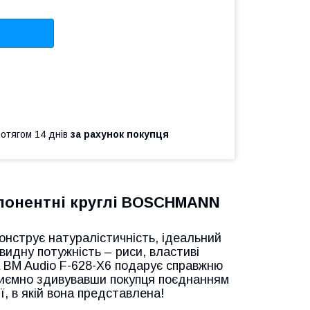
ротягом 14 днів
за рахунок покупця
мпонентні круглі BOSCHMANN
онструє натуралістичність, ідеальний
видну потужність – риси, властиві
а BM Audio F-628-X6 подарує справжню
приємно здивувавши покупця поєднанням
ії, в якій вона представлена!