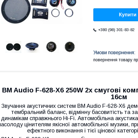
Купити
+380 (98) 301-83-82
повернення товару п
BM Audio F-628-X6 250W 2х смугові ко
16см
Звучання акустичних систем BM Audio F-628-X6 дем
тембральний баланс, відмінну басовитість та за
динамікам справжнього Hi-Fi. Автомобільна акустик
насолоду цінителям якісної автомобільної музики, 
ефектного виконання і тієї цінової категор