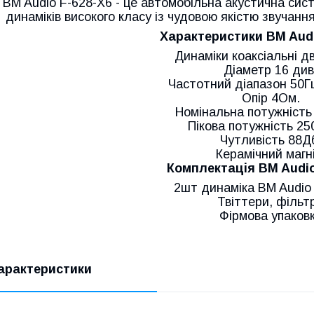
BM Audio F-628-X6 - це автомобільна акустична сис
динаміків високого класу із чудовою якістю звучанн
Характеристики BM Audi
Динаміки коаксіальні дв
Діаметр 16 див
Частотний діапазон 50Г
Опір 4Ом.
Номінальна потужність
Пікова потужність 25
Чутливість 88Д
Керамічний магні
Комплектація BM Audio
2шт динаміка BM Audio
Твіттери, фільт
Фірмова упаков
арактеристики