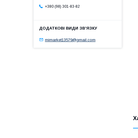
+380 (98) 301-83-82
mimarket13579@gmail.com
Х