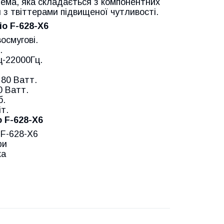
тема, яка складається з компонентних
я з твіттерами підвищеної чутливості.
o F-628-X6
осмугові.
.
ц-22000Гц.
 80 Ватт.
0 Ватт.
б.
т.
 F-628-X6
 F-628-X6
ри
ка