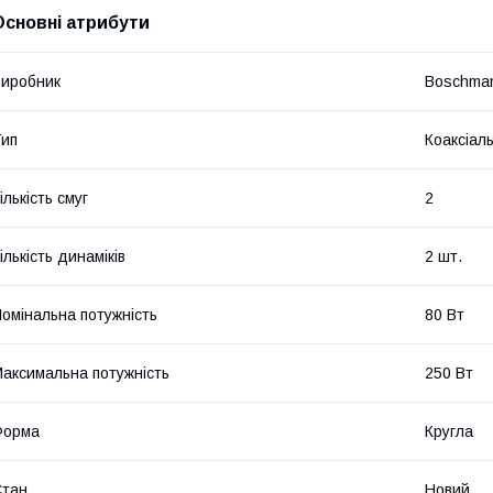
Основні атрибути
иробник
Boschma
ип
Коаксіал
ількість смуг
2
ількість динаміків
2 шт.
омінальна потужність
80 Вт
аксимальна потужність
250 Вт
Форма
Кругла
Стан
Новий