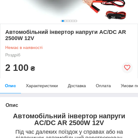
Автомобільний інвертор напруги AC/DC AR
2500W 12V
Немає в наявності
Роздріб
2 100
₴
Опис
Характеристики
Доставка
Оплата
Умови п
Опис
Автомобільний інвертор напруги
AC/DC AR 2500W 12V
Під час далеких поїздок у справах або на
відпочинок автомобільний перетворювач