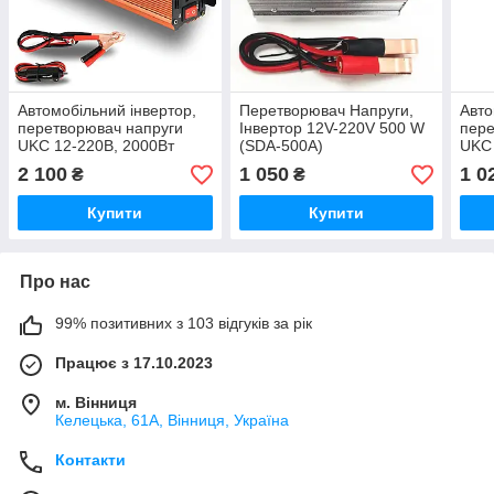
Автомобільний інвертор,
Перетворювач Напруги,
Авто
перетворювач напруги
Інвертор 12V-220V 500 W
пере
UKC 12-220В, 2000Вт
(SDA-500A)
UKC 
500В
2 100
1 050
1 0
₴
₴
Купити
Купити
Про нас
99% позитивних з 103 відгуків за рік
Працює з 17.10.2023
м. Вінниця
Келецька, 61А, Вінниця, Україна
Контакти