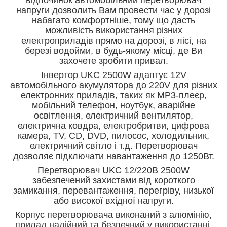
напруги дозволить Вам провести час у дорозі
набагато комфортніше, тому що дасть
можливість використання різних
електроприладів прямо на дорозі, в лісі, на
березі водойми, в будь-якому місці, де Ви
захочете зробити привал.
Інвертор UKC 2500W адаптує 12V
автомобільного акумулятора до 220V для різних
електронних приладів, таких як MP3-плеєр,
мобільний телефон, ноутбук, аварійне
освітлення, електричний вентилятор,
електрична ковдра, електробритви, цифрова
камера, TV, CD, DVD, пилосос, холодильник,
електричний світло і т.д. Перетворювач
дозволяє підключати навантаження до 1250Вт.
Перетворювач UKC 12/220В 2500W
забезпечений захистами від короткого
замикання, перевантаження, перегріву, низької
або високої вхідної напруги.
Корпус перетворювача виконаний з алюмінію,
прилад надійний та безпечний у використанні.