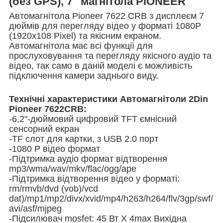
(без GPS), 7" магнітола PIONEER
Автомагнітола Pioneer 7622 CRB з дисплеєм 7
дюймів для перегляду відео у форматі 1080P
(1920x108 Pixel) та якісним екраном.
Автомагнітола має всі функції для
прослуховування та перегляду якісного аудіо та
відео, так само в даній моделі є можливість
підключення камери заднього виду.
Технічні характеристики Автомагнітоли 2Din
Pioneer 7622CRB:
-6,2"-дюймовий цифровий TFT ємнісний
сенсорний екран
-TF слот для картки, з USB 2.0 порт
-1080 P відео формат
-Підтримка аудіо формат відтворення
mp3/wma/wav/mkv/flac/ogg/ape
-Підтримка відтворення відео у форматі:
rm/rmvb/dvd (vob)/vcd
dat)/mp1/mp2/divx/xvid/mp4/h263/h264/flv/3gp/swf/
avi/asf/mjpeg
-Підсилювач mosfet: 45 Вт X 4max Вихідна