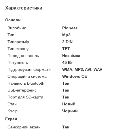
Характеристики
Основні
Виробник
Pioneer
Тип
Mp3
Типорозмір
2 DIN
Тип екрану
TFT
Передня панель
Незнімна
Потужність
45 Вт
Підтримувані формати
WMA, MP3, AVI, WAV
Операційна система
Windows CE
Наявність Bluetooth
Так
USB-інтерфейс
Так
Порт для SD-карти
Так
Стан
Новий
Колір
Чорний
Екран
Сенсорний екран
Так