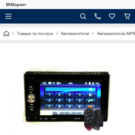
МіМаркет
Товари та послуги
Автомагнітоли
Автомагнітола MP5