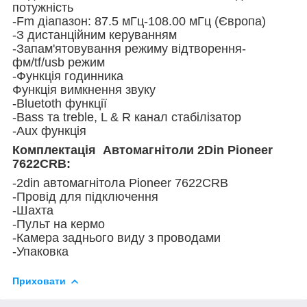
потужність
-Fm діапазон: 87.5 мГц-108.00 мГц (Європа)
-З дистанційним керуванням
-Запам'ятовування режиму відтворення-
фм/tf/usb режим
-Функція годинника
Функція вимкнення звуку
-Bluetoth функції
-Bass та treble, L & R канал стабілізатор
-Aux функція
Комплектація Автомагнітоли 2Din Pioneer
7622CRB:
-2din автомагнітола Pioneer 7622CRB
-Провід для підключення
-Шахта
-Пульт на кермо
-Камера заднього виду з проводами
-Упаковка
Приховати