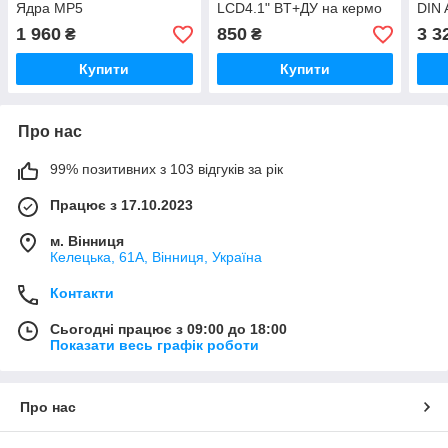
Ядра MP5
LCD4.1" BT+ДУ на кермо
DIN 
USB
1 960
850
3 3
₴
₴
Купити
Купити
Про нас
99% позитивних з 103 відгуків за рік
Працює з 17.10.2023
м. Вінниця
Келецька, 61А, Вінниця, Україна
Контакти
Сьогодні працює з 09:00 до 18:00
Показати весь графік роботи
Про нас