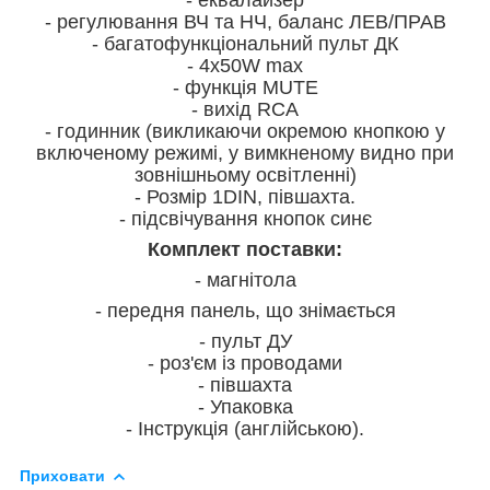
- регулювання ВЧ та НЧ, баланс ЛЕВ/ПРАВ
- багатофункціональний пульт ДК
- 4х50W max
- функція MUTE
- вихід RCA
- годинник (викликаючи окремою кнопкою у
включеному режимі, у вимкненому видно при
зовнішньому освітленні)
- Розмір 1DIN, півшахта.
- підсвічування кнопок синє
Комплект поставки:
- магнітола
- передня панель, що знімається
- пульт ДУ
- роз'єм із проводами
- півшахта
- Упаковка
- Інструкція (англійською).
Приховати