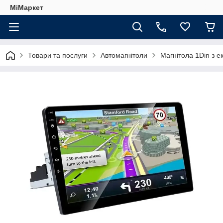
МіМаркет
Товари та послуги
Автомагнітоли
Магнітола 1Din з е