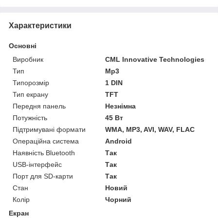
Характеристики
Основні
Виробник
CML Innovative Technologies
Тип
Mp3
Типорозмір
1 DIN
Тип екрану
TFT
Передня панель
Незнімна
Потужність
45 Вт
Підтримувані формати
WMA, MP3, AVI, WAV, FLAC
Операційна система
Android
Наявність Bluetooth
Так
USB-інтерфейс
Так
Порт для SD-карти
Так
Стан
Новий
Колір
Чорний
Екран