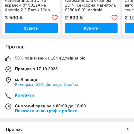
Автомагнітола 1Din з
Автомагнітола екраном
Стил
екраном 8'' 9012A на
1DIN, сенсорна магнітола
авто
Android 2 2 Ram / 16gb
6280A 6.9", Android
сенс
1/16GB, GPS, Wi-Fi,
3 500
2 600
2 1
₴
₴
Bluetooth, USB, екран HD
IPS
Купити
Купити
Про нас
99% позитивних з 104 відгуків за рік
Працює з 17.10.2023
м. Вінниця
Келецька, 61А, Вінниця, Україна
Контакти
Сьогодні працює з 09:00 до 18:00
Показати весь графік роботи
Про нас