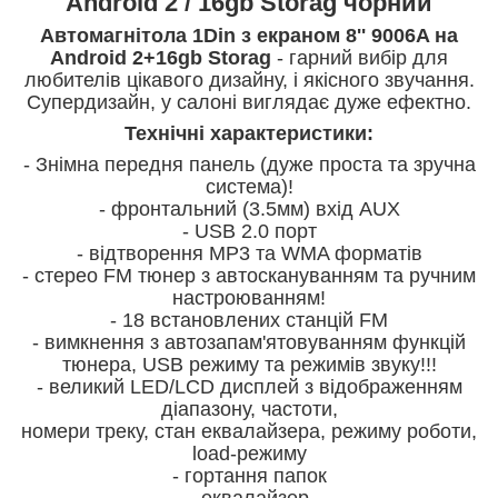
Android 2 / 16gb Storag чорний
Автомагнітола 1Din з екраном 8'' 9006A на
Android 2+16gb Storag
- гарний вибір для
любителів цікавого дизайну, і якісного звучання.
Супердизайн, у салоні виглядає дуже ефектно.
Технічні характеристики:
- Знімна передня панель (дуже проста та зручна
система)!
- фронтальний (3.5мм) вхід AUX
- USB 2.0 порт
- відтворення МР3 та WMA форматів
- стерео FM тюнер з автоскануванням та ручним
настроюванням!
- 18 встановлених станцій FM
- вимкнення з автозапам'ятовуванням функцій
тюнера, USB режиму та режимів звуку!!!
- великий LED/LCD дисплей з відображенням
діапазону, частоти,
номери треку, стан еквалайзера, режиму роботи,
load-режиму
- гортання папок
- еквалайзер