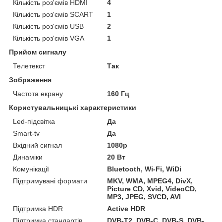
Кількість роз'ємів HDMI
4
Кількість роз'ємів SCART
1
Кількість роз'ємів USB
2
Кількість роз'ємів VGA
1
Прийом сигналу
Телетекст
Так
Зображення
Частота екрану
160 Гц
Користувальницькі характеристики
Led-підсвітка
Да
Smart-tv
Да
Вхідний сигнал
1080p
Динаміки
20 Вт
Комунікації
Bluetooth, Wi-Fi, WiDi
Підтримувані формати
MKV, WMA, MPEG4, DivX,
Picture CD, Xvid, VideoCD,
MP3, JPEG, SVCD, AVI
Підтримка HDR
Active HDR
Підтримка стандартів
DVB-T2, DVB-C, DVB-S, DVB-