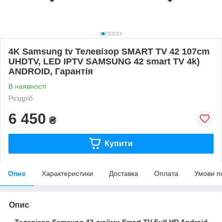
4K Samsung tv Телевізор SMART TV 42 107cm
UHDTV, LED IPTV SAMSUNG 42 smart TV 4k)
ANDROID, Гарантія
В наявності
Роздріб
6 450
₴
Купити
Опис
Характеристики
Доставка
Оплата
Умови п
Опис
Телевізор Samsung 42 дюйми Smart TV Full HD Android