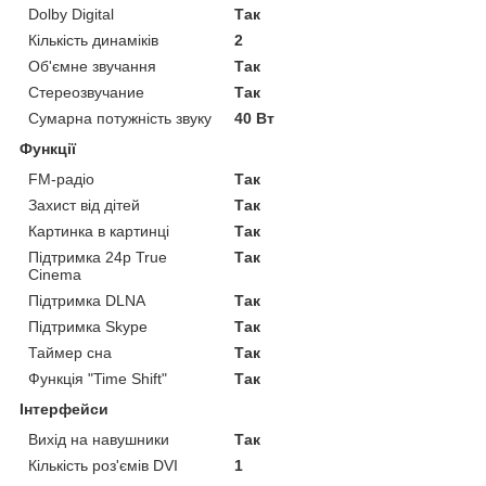
Dolby Digital
Так
Кількість динаміків
2
Об'ємне звучання
Так
Стереозвучание
Так
Сумарна потужність звуку
40 Вт
Функції
FM-радіо
Так
Захист від дітей
Так
Картинка в картинці
Так
Підтримка 24p True
Так
Cinema
Підтримка DLNA
Так
Підтримка Skype
Так
Таймер сна
Так
Функція "Time Shift"
Так
Інтерфейси
Вихід на навушники
Так
Кількість роз'ємів DVI
1