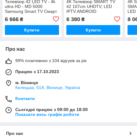
Телевізор 42 LED TV - 4k
4K Телевізор SMART TV
4K S
ultra HD - MD 5000
42 107cm UHDTV, LED
SMA
Samsung Smart TV Смарт
IPTV ANDROID
LED
ТВ
45sm
6 666
6 380
8 0
₴
₴
Гара
UE4
Купити
Купити
Про нас
99% позитивних з 104 відгуків за рік
Працює з 17.10.2023
м. Вінниця
Келецька, 61А, Вінниця, Україна
Контакти
Сьогодні працює з 09:00 до 18:00
Показати весь графік роботи
Про нас