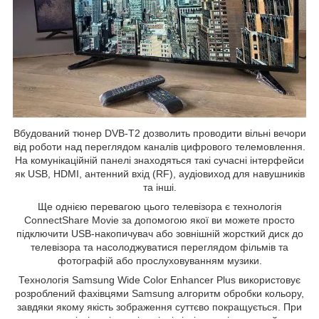
Вбудований тюнер DVB-T2 дозволить проводити вільні вечори
від роботи над переглядом каналів цифрового телемовлення.
На комунікаційній панелі знаходяться такі сучасні інтерфейси
як USB, HDMI, антенний вхід (RF), аудіовиход для навушників
та інші.
Ще однією перевагою цього телевізора є технологія
ConnectShare Movie за допомогою якої ви можете просто
підключити USB-накопичувач або зовнішній жорсткий диск до
телевізора та насолоджуватися переглядом фільмів та
фотографій або прослуховуванням музики.
Технологія Samsung Wide Color Enhancer Plus використовує
розроблений фахівцями Samsung алгоритм обробки кольору,
завдяки якому якість зображення суттєво покращується. При