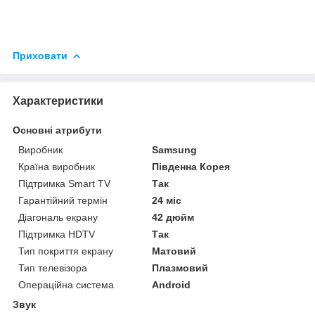
Приховати
Характеристики
Основні атрибути
Виробник
Samsung
Країна виробник
Південна Корея
Підтримка Smart TV
Так
Гарантійний термін
24 міс
Діагональ екрану
42 дюйм
Підтримка HDTV
Так
Тип покриття екрану
Матовий
Тип телевізора
Плазмовий
Операційна система
Android
Звук