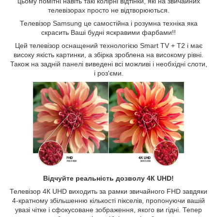
цьому помітні навіть такі колірні відтінки, які на звичайних
телевізорах просто не відтворюються.
Телевізор Samsung це самостійна і розумна техніка яка
скрасить Ваші будні яскравими фарбами!!
Цей телевізор оснащений технологією Smart TV + Т2 і має
високу якість картинки, а збірка зроблена на високому рівні.
Також на задній панелі виведені всі можливі і необхідні слоти,
і роз'єми.
Відчуйте реальність дозволу 4К UHD!
Телевізор 4К UHD виходить за рамки звичайного FHD завдяки
4-кратному збільшенню кількості пікселів, пропонуючи вашій
увазі чітке і сфокусоване зображення, якого ви гідні. Тепер