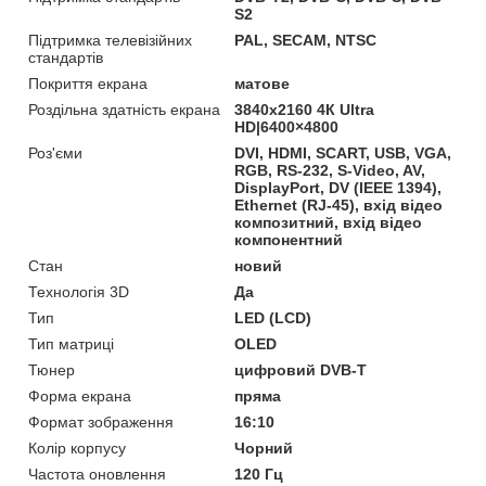
S2
Підтримка телевізійних
PAL, SECAM, NTSC
стандартів
Покриття екрана
матове
Роздільна здатність екрана
3840x2160 4К Ultra
HD|6400×4800
Роз'єми
DVI, HDMI, SCART, USB, VGA,
RGB, RS-232, S-Video, AV,
DisplayPort, DV (IEEE 1394),
Ethernet (RJ-45), вхід відео
композитний, вхід відео
компонентний
Стан
новий
Технологія 3D
Да
Тип
LED (LCD)
Тип матриці
OLED
Тюнер
цифровий DVB-T
Форма екрана
пряма
Формат зображення
16:10
Колір корпусу
Чорний
Частота оновлення
120 Гц