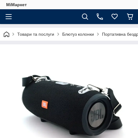
МіМаркет
Товари та послуги
Блютуз колонки
Портативна бездр