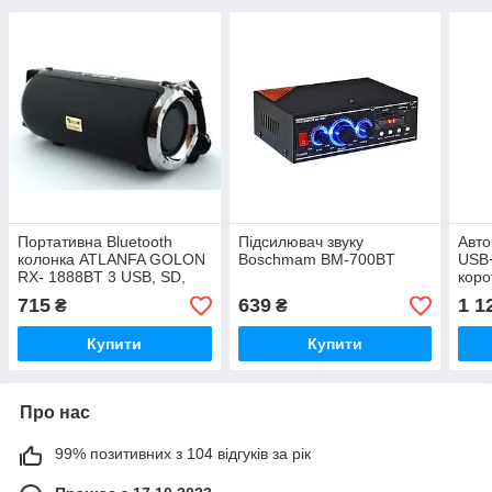
Портативна Bluetooth
Підсилювач звуку
Авто
колонка ATLANFA GOLON
Boschmam BM-700BT
USB+
RX- 1888BT 3 USB, SD,
коро
FM - радіо та сабвуфером
715
639
1 1
₴
₴
Купити
Купити
Про нас
99% позитивних з 104 відгуків за рік