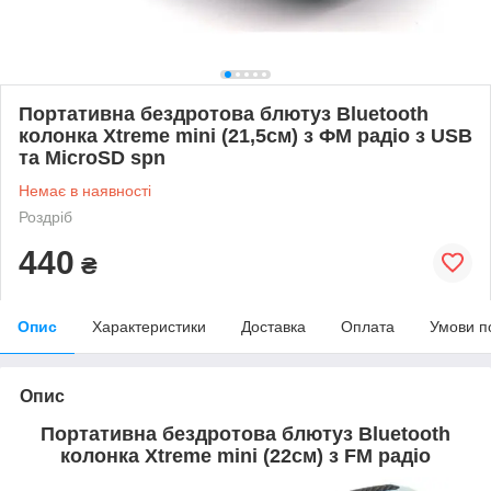
Портативна бездротова блютуз Bluetooth
колонка Xtreme mini (21,5см) з ФМ радіо з USB
та MicroSD spn
Немає в наявності
Роздріб
440
₴
Опис
Характеристики
Доставка
Оплата
Умови п
Опис
Портативна бездротова блютуз Bluetooth
колонка Xtreme mini (22см) з FM радіо