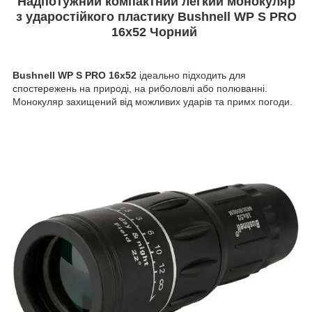
Надпотужний компактний легкий монокуляр
з ударостійкого пластику Bushnell WP S PRO
16x52 Чорний
Bushnell WP S PRO 16x52
ідеально підходить для
спостережень на природі, на риболовлі або полюванні.
Монокуляр захищений від можливих ударів та примх погоди.