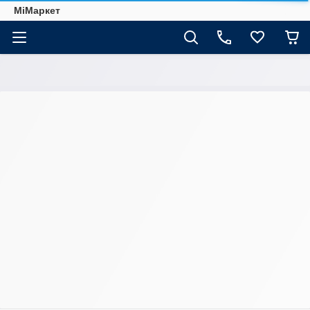
МіМаркет