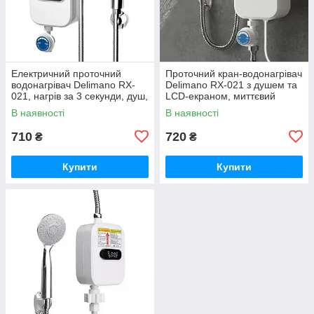
Електричний проточний
Проточний кран-водонагрівач
водонагрівач Delimano RX-
Delimano RX-021 з душем та
021, нагрів за 3 секунди, душ,
LCD-екраном, миттєвий
дисплей
нагрів води
В наявності
В наявності
710
720
₴
₴
Купити
Купити