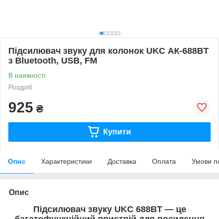
Підсилювач звуку для колонок UKC АК-688BT
з Bluetooth, USB, FM
В наявності
Роздріб
925
₴
Купити
Опис
Характеристики
Доставка
Оплата
Умови п
Опис
Підсилювач звуку UKC 688BT — це
багатофункційний пристрій для посилення