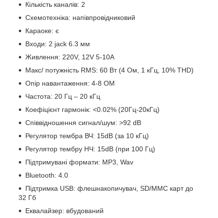
Кількість каналів: 2
Схемотехніка: напівпровідниковий
Караоке: є
Входи: 2 jack 6.3 мм
Живлення: 220V, 12V 5-10A
Макс/ потужність RMS: 60 Вт (4 Ом, 1 кГц, 10% THD)
Опір навантаження: 4-8 ОМ
Частота: 20 Гц – 20 кГц
Коефіцієнт гармонік: <0.02% (20Гц-20кГц)
Співвідношення сигнал/шум: >92 dB
Регулятор тембра ВЧ: 15dB (за 10 кГц)
Регулятор тембру НЧ: 15dB (при 100 Гц)
Підтримувані формати: MP3, Wav
Bluetooth: 4.0
Підтримка USB: флешнакопичувач, SD/MMC карт до
32 Гб
Еквалайзер: вбудований