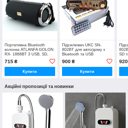
Портативна Bluetooth
Підсилювач UKC SN-
Підс
колонка ATLANFA GOLON
802BT для авто/дому з
802B
RX- 1888BT 3 USB, SD,
Bluetooth та USB
SD т
FM - радіо та сабвуфером
715
900
920
₴
₴
Купити
Купити
Акційні пропозиції та новинки