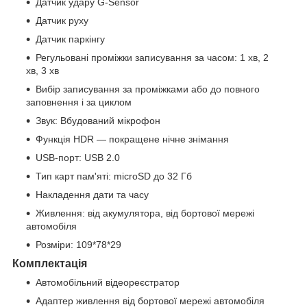
Датчик удару G-Sensor
Датчик руху
Датчик паркінгу
Регульовані проміжки записування за часом: 1 хв, 2
хв, 3 хв
Вибір записування за проміжками або до повного
заповнення і за циклом
Звук: Вбудований мікрофон
Функція HDR — покращене нічне знімання
USB-порт: USB 2.0
Тип карт пам'яті: microSD до 32 Гб
Накладення дати та часу
Живлення: від акумулятора, від бортової мережі
автомобіля
Розміри: 109*78*29
Комплектація
Автомобільний відеореєстратор
Адаптер живлення від бортової мережі автомобіля