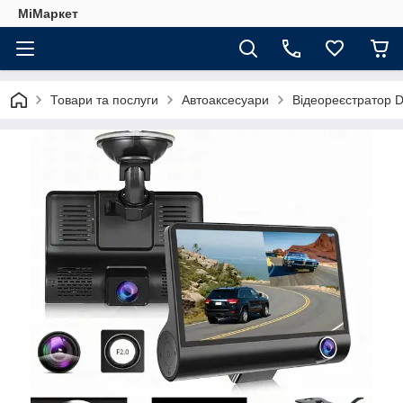
МіМаркет
Товари та послуги
Автоаксесуари
Відеореєстратор D