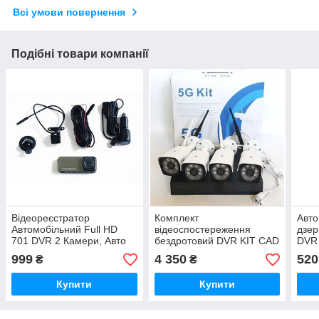
Всі умови повернення
Подібні товари компанії
Відеореєстратор
Комплект
Авто
Автомобільний Full HD
відеоспостереження
дзер
701 DVR 2 Камери, Авто
бездротовий DVR KIT CAD
DVR 
Реєстратор з Камерою
Full HD UKC 8004/6673
виду
999
4 350
520
₴
₴
Заднього Виду
WiFi 4ch набір на 4
камери
Купити
Купити