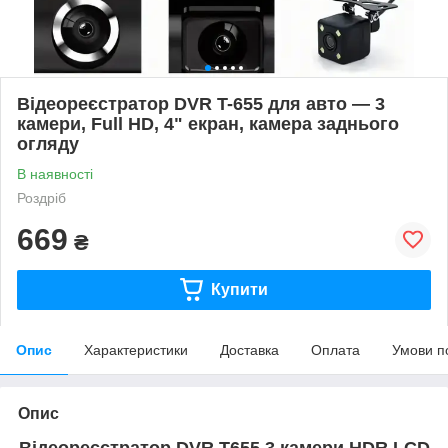
Відеореєстратор DVR T-655 для авто — 3
камери, Full HD, 4" екран, камера заднього
огляду
В наявності
Роздріб
669
₴
Купити
Опис
Характеристики
Доставка
Оплата
Умови п
Опис
Відеореєстратор DVR T655 3 камери HDR LCD