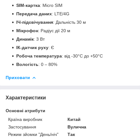
SIM-картка
: Micro SIM
Передача даних
: LTE/4G
ІЧ-підсвічування
: Дальність 30 м
Мікрофон
: Радіус дії 20 м
Динамік
: 3 Вт
ІК-датчик руху
: Є
Робоча температура
: від -30°С до +50°С
Вологість
: 0 – 80%
Приховати
Характеристики
Основні атрибути
Країна виробник
Китай
Застосування
Вулична
Режим зйомки "День/ніч"
Так