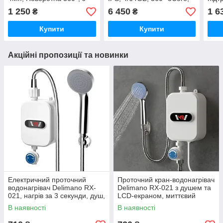
SIM-картою та
4G SIM, Android
Вул
1 250
6 450
1 6
₴
₴
акумулятором, додаток
12/Carplay DSP
віде
V380 Pro
Купити
Купити
Акційні пропозиції та новинки
Електричний проточний
Проточний кран-водонагрівач
водонагрівач Delimano RX-
Delimano RX-021 з душем та
021, нагрів за 3 секунди, душ,
LCD-екраном, миттєвий
дисплей
нагрів води
В наявності
В наявності