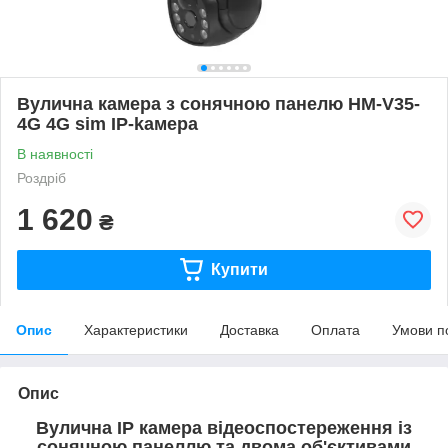
Вулична камера з сонячною панелю HM-V35-
4G 4G sim IP-kамepa
В наявності
Роздріб
1 620
₴
Купити
Опис
Характеристики
Доставка
Оплата
Умови п
Опис
Вулична IP камера відеоспостереження із
сонячною панеллю та двома об'єктивами