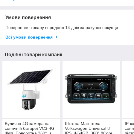
Умови повернення
Повернення товару впродовж 14 днів за рахунок покупця
Всі умови повернення
Подібні товари компанії
Вулична 4G камера на
Штатна Магнітола
IP-к
сонячній батареї VC3-4G:
Volkswagen Universal 8"
соня
4Мп, Поворотна 360°, з
IPS, 4/64GB, 360° 8Core,
підт