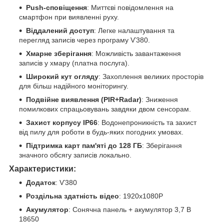
Push-сповіщення
: Миттєві повідомлення на
смартфон при виявленні руху.
Віддалений доступ
: Легке налаштування та
перегляд записів через програму Ѵ380.
Хмарне зберігання
: Можливість завантаження
записів у хмару (платна послуга).
Широкий кут огляду
: Захоплення великих просторів
для більш надійного моніторингу.
Подвійне виявлення (PIR+Radar)
: Зниження
помилкових спрацьовувань завдяки двом сенсорам.
Захист корпусу IP66
: Водонепроникність та захист
від пилу для роботи в будь-яких погодних умовах.
Підтримка карт пам'яті до 128 ГБ
: Зберігання
значного обсягу записів локально.
Характеристики:
Додаток
: Ѵ380
Роздільна здатність відео
: 1920х1080Р
Акумулятор
: Сонячна панель + акумулятор 3,7 В
18650