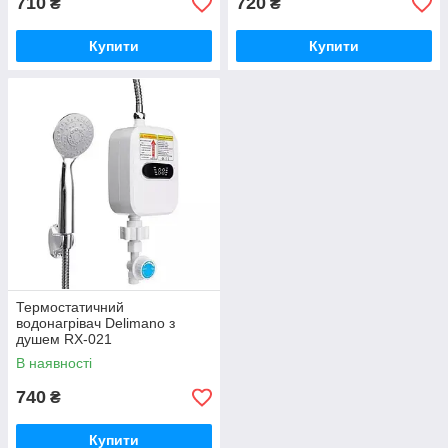
710
720
₴
₴
Купити
Купити
Термостатичний
водонагрівач Delimano з
душем RX-021
В наявності
740
₴
Купити